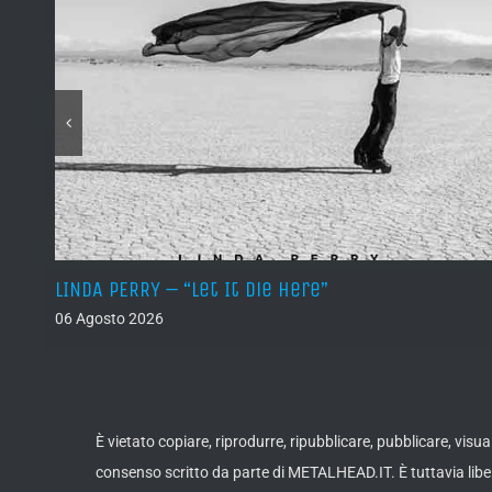
LINDA PERRY – “Let It Die Here”
06 Agosto 2026
È vietato copiare, riprodurre, ripubblicare, pubblicare, vis
consenso scritto da parte di METALHEAD.IT. È tuttavia liber