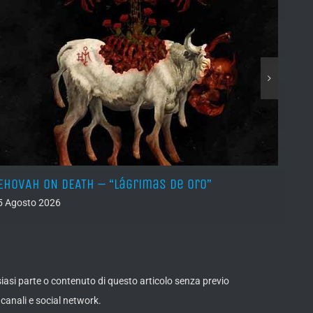
EHOVAH ON DEATH – “Lágrimas de Oro”
DRY 
5 Agosto 2026
04 Ago
lsiasi parte o contenuto di questo articolo senza previo
canali e social network.