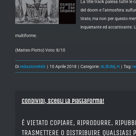
La title track palesa tutte le 
del doom e l’atmosfera sulfu
tirate, ma non per questo me
inquietante ed accattivante. 
multiforme.
(Matteo Piotto) Voto: 8/10
Di
redazione666
|
10 Aprile 2018
|
Categorie:
ALBUM
,
H
|
Tag:
r
Condividi, Scegli la piattaforma!
È VIETATO COPIARE, RIPRODURRE, RIPUBB
TRASMETTERE O DISTRIBUIRE QUALSIASI 