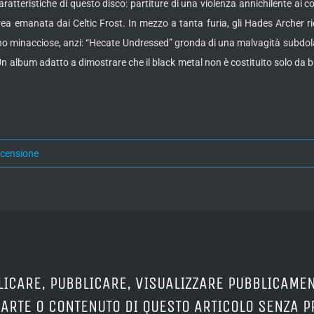
caratteristiche di questo disco: partiture di una violenza annichilente ai con
rea emanata dai Celtic Frost. In mezzo a tanta furia, gli Hades Archer 
no minacciose, anzi: “Hecate Undressed” gronda di una malvagità subdola
Un album adatto a dimostrare che il black metal non è costituito solo da b
ecensione
LICARE, PUBBLICARE, VISUALIZZARE PUBBLICAMEN
PARTE O CONTENUTO DI QUESTO ARTICOLO SENZA 