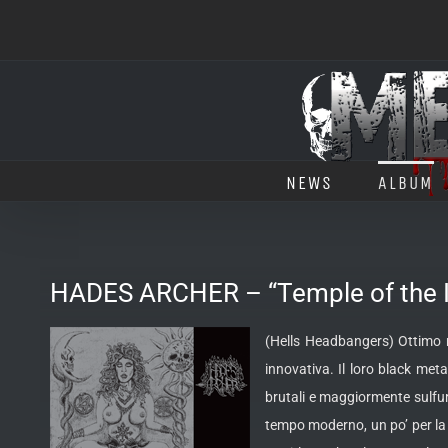
Salta
al
contenuto
NEWS
ALBUM
HADES ARCHER – “Temple of the 
(Hells Headbangers) Ottimo r
innovativa. Il loro black meta
brutali e maggiormente sulfu
tempo moderno, un po’ per la 