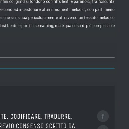
fini col grind si fondono con riffs lenti e paranoici, tra l’oscurità
riescono ad incastonare ottimi momenti melodici, con parti meno
, che si insinua pericolosamente attraverso un tessuto melodico
last beats e parti in screaming, ma è qualcosa di più complesso e
TE, CODIFICARE, TRADURRE,
Facebook
PREVIO CONSENSO SCRITTO DA