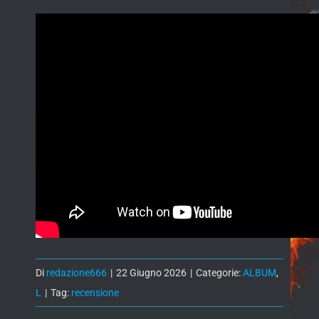
Di
redazione666
|
22 Giugno 2026
|
Categorie:
ALBUM
,
L
|
Tag:
recensione