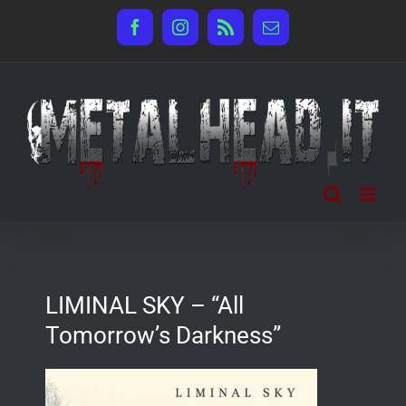
Salta
Facebook
Instagram
Rss
Email
al
contenuto
LIMINAL SKY – “All
Tomorrow’s Darkness”