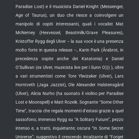
Paradise Lost) e il musicista Daniel Knight (Messenger,
Age of Taurus), un duo che riesce a coinvolgere un
manipolo di ospiti interessanti, quali i vocalist Mat
McNerney (Hexvessel, Beastmilk/Grave Pleasures),
Kristoffer Rygg degli Ulver – la sua voce è una presenza
molto forte in questa release –, Karin Park (Årabrot, in
precedenza ospite anche dei Katatonia) e Daniel
O’Sullivan (ex Ulver, musicista live per i Sunn O))) ), oltre
a vari strumentisti come Tore Ylwizaker (Ulver), Lars
Horntveth (Jaga Jazzist), Ole Alexander Halstensgård
(Ulver), Alicia Nurho (ha suonato il violino per Paradise
Lost e Moonspell) e Matt Rozeik. Sognante “Some Other
Time”, traccia che regala momenti d’estasi grazie a quel
sassofono; immenso Rygg su “A Solitary Future”, pezzo
intenso e, a tratti, inquietante; oscura “In Some Secret
Universe”; suggestivo il crescendo incalzante di “Forget