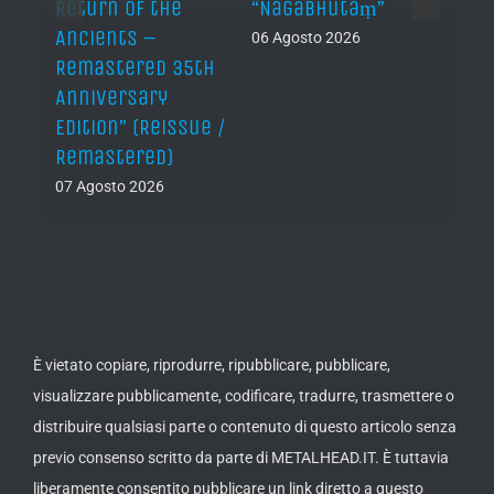
Return of the
“Nāgabhūtaṃ”
06 Ago
Ancients –
06 Agosto 2026
Remastered 35th
Anniversary
Edition” (Reissue /
Remastered)
07 Agosto 2026
È vietato copiare, riprodurre, ripubblicare, pubblicare,
visualizzare pubblicamente, codificare, tradurre, trasmettere o
distribuire qualsiasi parte o contenuto di questo articolo senza
previo consenso scritto da parte di METALHEAD.IT. È tuttavia
liberamente consentito pubblicare un link diretto a questo