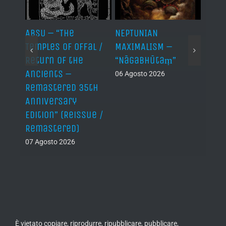
ABSU – “The
NEPTUNIAN
LINDA
Temples of Offal /
MAXIMALISM –
Die H
Return of the
“Nāgabhūtaṃ”
06 Ago
Ancients –
06 Agosto 2026
Remastered 35th
Anniversary
Edition” (Reissue /
Remastered)
07 Agosto 2026
È vietato copiare, riprodurre, ripubblicare, pubblicare,