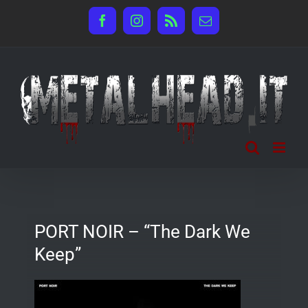
Salta
Facebook
Instagram
Rss
Email
al
contenuto
PORT NOIR – “The Dark We
Keep”