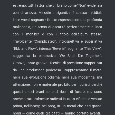
estremo: tutti fattori che un brano come “Noir” evidenzia
con chiarezza.
Melodie intriganti, riff spesso micidiali,
linee vocali sognanti: il tutto espresso con una profonda
malinconia, un senso di oscurità perfettamente in linea
con il moniker e con il titolo dell’album stesso.
Travolgente “Complicated”, introspettiva e superlativa
“Ebb and Flow”, intensa “Reverie”, sognante “This View”,
suggestiva la conclusiva “We Shall Die Together”.
Groove, tanto groove. Tecnica di precisione supportata
da una produzione poderosa. Rappresentano il metal
nella sua evoluzione odierna, nella sua modernità; ma
attenzione: non è materiale proibito per i puristi, perché
questi undici brani sono sì ricchi di futuro, ma sono
anche strutturalmente radicati in tutto ciò che è venuto
prima, nell’heavy, nel prog, in un metal che altri grandi
nomi — come quelli già citati — hanno portato avanti…