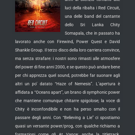
luci della ribalta i Red Circuit,
una delle band del cantante
dello Sri Lanka Chity
Somapala, che in passato ha
lavorato anche con Firewind, Power Quest e David
Shankle Group. Il terzo disco della loro carriera convince,
ma senza strafare:
i nostri sono rimasti alle atmosfere
del power di fine anni 2000, e se questo può andare bene
per chi apprezza quel sound, potrebbe far suonare agli
altri un po’ datato “Haze of Nemesis”. L’apertura è
affidata a “Oceans apart”, un brano di symphonic power
che mantiene comunque chitarre spigolose; la voce di
Chity è inconfondibile e non ha perso smalto con il
passare degli anni. Con “Believing a Lie” ci spostiamo
quasi un versante power/prog, con qualche richiamo a
formazioni come gli At Vance; anche la titletrack,