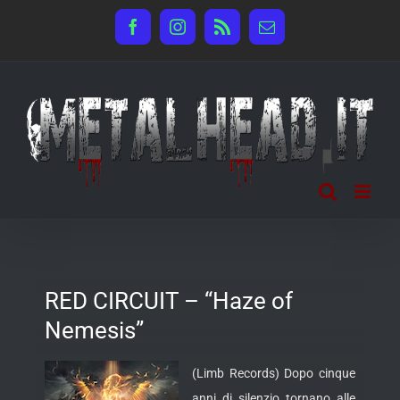
Salta
Facebook
Instagram
Rss
Email
al
contenuto
RED CIRCUIT – “Haze of
Nemesis”
(Limb Records) Dopo cinque
anni di silenzio tornano alle