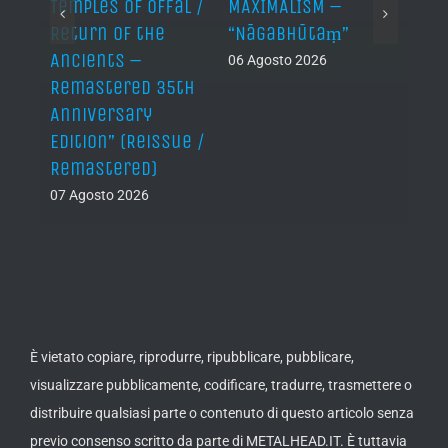
Temples of Offal /
MAXIMALISM –
Die H
Return of the
“Nāgabhūtaṃ”
06 Ago
Ancients –
06 Agosto 2026
Remastered 35th
Anniversary
Edition” (Reissue /
Remastered)
07 Agosto 2026
È vietato copiare, riprodurre, ripubblicare, pubblicare,
visualizzare pubblicamente, codificare, tradurre, trasmettere o
distribuire qualsiasi parte o contenuto di questo articolo senza
previo consenso scritto da parte di METALHEAD.IT. È tuttavia