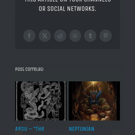
OR SOCIAL NETWORKS.
Facebook
X
Reddit
WhatsApp
Tumblr
Pinterest
Post correlati
ABSU – “The
NEPTUNIAN
LINDA