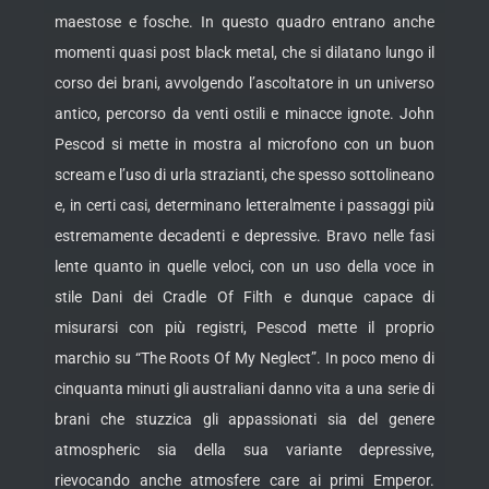
maestose e fosche. In questo quadro entrano anche
momenti quasi post black metal, che si dilatano lungo il
corso dei brani, avvolgendo l’ascoltatore in un universo
antico, percorso da venti ostili e minacce ignote. John
Pescod si mette in mostra al microfono con un buon
scream e l’uso di urla strazianti, che spesso sottolineano
e, in certi casi, determinano letteralmente i passaggi più
estremamente decadenti e depressive. Bravo nelle fasi
lente quanto in quelle veloci, con un uso della voce in
stile Dani dei Cradle Of Filth e dunque capace di
misurarsi con più registri, Pescod mette il proprio
marchio su “The Roots Of My Neglect”. In poco meno di
cinquanta minuti gli australiani danno vita a una serie di
brani che stuzzica gli appassionati sia del genere
atmospheric sia della sua variante depressive,
rievocando anche atmosfere care ai primi Emperor.