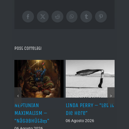
Facebook
X
Reddit
WhatsApp
Tumblr
Pinterest
Post correlati
NEPTUNIAN
LINDA PERRY – “Let It
PSEU
al /
MAXIMALISM –
Die Here”
“Inde
“Nāgabhūtaṃ”
06 Agosto 2026
05 Ago
06 Agosto 2026