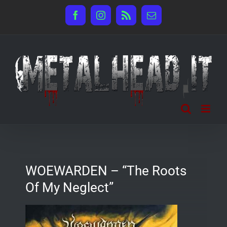
Salta
Facebook
Instagram
Rss
Email
al
contenuto
WOEWARDEN – “The Roots
Of My Neglect”