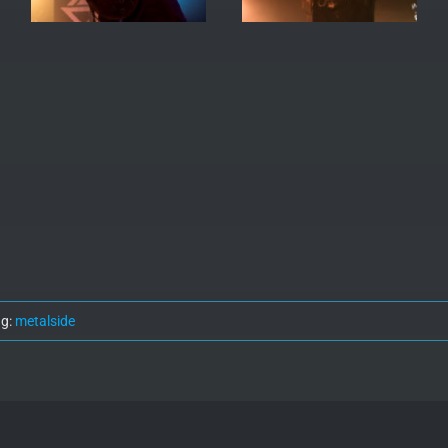
ag:
metalside