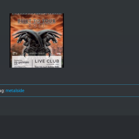
ag:
metalside