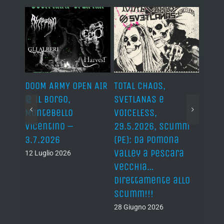
TOTAL CHAOS,
VOICELESS e
LITFIBA @ 
SVETLANAS e
DEATHWOOD, tra
Flegrea, N
VOICELESS,
horror e punk al
28.72026. 
29.5.2026, Scumm
Morro D’Horror!
di “17 Re”.
(PE): da Pomona
(23.5.2026)
31 Luglio 202
Valley a Pescara
12 Giugno 2026
vecchia…
direttamente allo
Scumm!!!
28 Giugno 2026