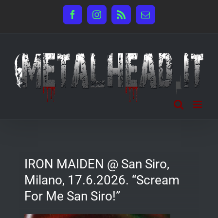
Salta
Facebook
Instagram
Rss
Email
al
contenuto
IRON MAIDEN @ San Siro,
Milano, 17.6.2026. “Scream
For Me San Siro!”