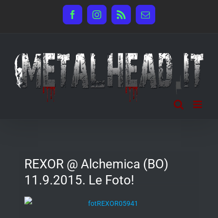
Salta
Facebook
Instagram
Rss
Email
al
contenuto
REXOR @ Alchemica (BO)
11.9.2015. Le Foto!