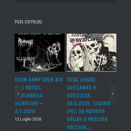
Post correlati
IVAL
DOOM ARMY OPEN AIR
TOTAL CHAOS,
IRON
s,
@ Il Borgo,
SVETLANAS e
Siro,
axon,
Montebello
VOICELESS,
17.6
Vicentino –
29.5.2026, Scumm
For M
ni.
3.7.2026
(PE): da Pomona
19 Giu
Valley a Pescara
12 Luglio 2026
vecchia…