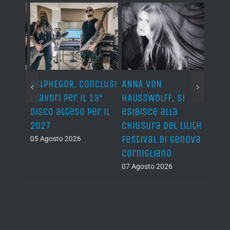
BELPHEGOR, conclusi
ANNA VON
AVULS
i lavori per il 13°
HAUSSWOLFF, si
Watc
disco atteso per il
esibisce alla
dei C
2027
chiusura del Lilith
loro
Festival di Genova
albu
05 Agosto 2026
Cornigliano
07 Ago
07 Agosto 2026