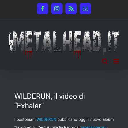
Salta
Facebook
Instagram
Rss
Email
al
contenuto
WILDERUN, il video di
“Exhaler”
I bostoniani
WILDERUN
pubblicano oggi il nuovo album
“Epigone” su Century Media Records (
recensione qui
).