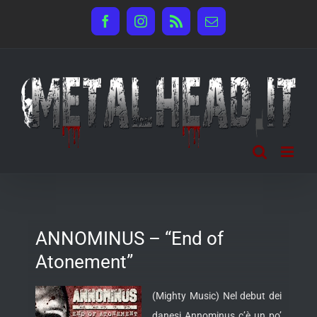
Salta
Facebook
Instagram
Rss
Email
al
contenuto
ANNOMINUS – “End of
Atonement”
(Mighty Music) Nel debut dei
danesi Annominus c’è un po’