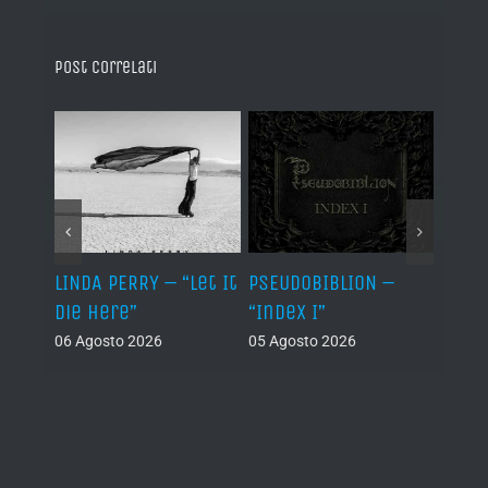
Post correlati
LINDA PERRY – “Let It
PSEUDOBIBLION –
JEHO
Die Here”
“Index I”
“Lág
06 Agosto 2026
05 Agosto 2026
05 Ago