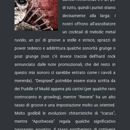
di tutto, quindi i puristi stiano
decisamente alla larga: i
nostri offrono all’ascoltatore
un cocktail di melodic metal
ruvido, un po’ di groove a stelle e strisce, sprazzi di
power tedesco e addirittura qualche sonorità grunge o
post grunge
(non c’è invece traccia dell’hard rock
annunciato dalle note promozionali, che del resto in
questo mix sonoro ci sarebbe entrato come i cavoli a
merenda). “Despised” potrebbe essere stata scritta da
dei Puddle of Mudd appena più cattivi (per qualche raro
controcanto in growling), mentre “Reverie” ha un alto
tasso di groove e una impostazione molto us oriented.
Molto godibili le evoluzioni chitarristiche di “Icarus”,
mentre “Apotheosis” regala qualche significativo
passaggio acustico. Il tasso pantheriano di cattiveria