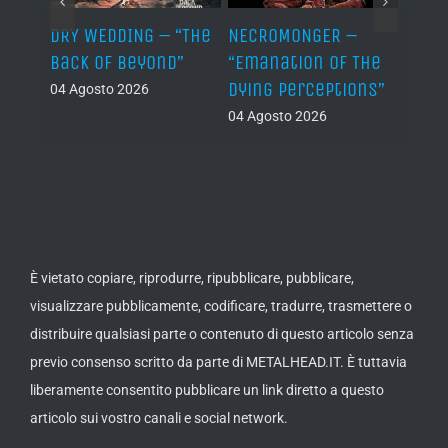
TH –
DRY WEDDING – “The
NECROMONGER –
MARC
ro”
Back Of Beyond”
“Emanation Of The
MAGI
Dying Perceptions”
Final
04 Agosto 2026
04 Agosto 2026
03 Ago
È vietato copiare, riprodurre, ripubblicare, pubblicare,
visualizzare pubblicamente, codificare, tradurre, trasmettere o
distribuire qualsiasi parte o contenuto di questo articolo senza
previo consenso scritto da parte di METALHEAD.IT. È tuttavia
liberamente consentito pubblicare un link diretto a questo
articolo sui vostro canali e social network.