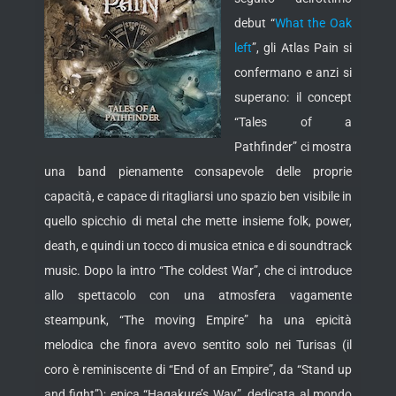
debut “
What the Oak
left
”, gli Atlas Pain si
confermano e anzi si
superano: il concept
“Tales of a
Pathfinder” ci mostra
una band pienamente consapevole delle proprie
capacità,
e capace di ritagliarsi uno spazio ben visibile in
quello spicchio di metal che mette insieme folk, power,
death, e quindi un tocco di musica etnica e di soundtrack
music. Dopo la intro “The coldest War”, che ci introduce
allo spettacolo con una atmosfera vagamente
steampunk, “The moving Empire” ha una epicità
melodica che finora avevo sentito solo nei Turisas (il
coro è reminiscente di “End of an Empire”, da “Stand up
and fight”); epica “Hagakure’s Way”, dedicata al mondo