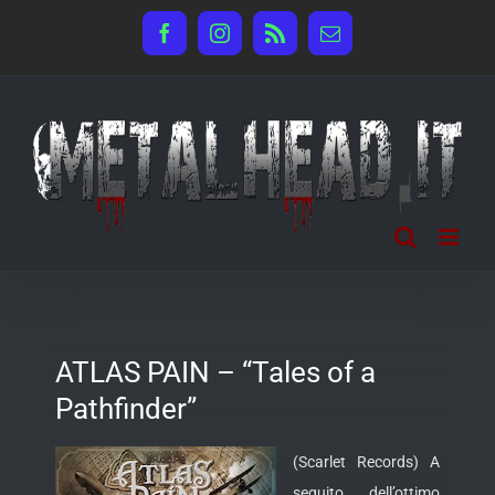
Salta
Facebook
Instagram
Rss
Email
al
contenuto
ATLAS PAIN – “Tales of a
Pathfinder”
(Scarlet Records) A
seguito dell’ottimo