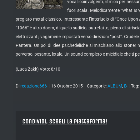
vocali coinvolgenti, ritmica per ness
fuori scala. Melodicamente “What Is W
pregiato metal classico. Interessante l’interludio di “Once Up
“1966” è altro doom, di quello sudicio, putrefatto, pieno di strisci
elettrizzanti, vagamene impostati verso direzioni “post”. Crud
Pantera. Un po’ di idee psichedeliche si mischiano allo stoner 
perverso, pesante, letale. Un sound completo e micidiale che ti 
(Luca Zakk) Voto: 8/10
Di
redazione666
|
16 Ottobre 2015
|
Categorie:
ALBUM
,
B
|
Tag:
Condividi, Scegli la piattaforma!