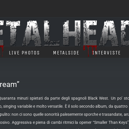
LIVE PHOTOS
METALSIDE
INTERVISTE
Dream”
aranta minuti spietati da parte degli spagnoli Black West. Un po’ ston
so, singing variabile e molto versatile. È il solo secondo album, da quatt
, pulito: non ci sono quelle sonorità palesemente sporche e trasandate, an
losivo. Aggressiva e piena di cambi ritmici la opener “Smaller Than Keys”