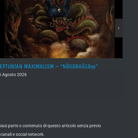
EPTUNIAN MAXIMALISM – “Nāgabhūtaṃ”
LINDA
6 Agosto 2026
06 Ago
lsiasi parte o contenuto di questo articolo senza previo
canali e social network.