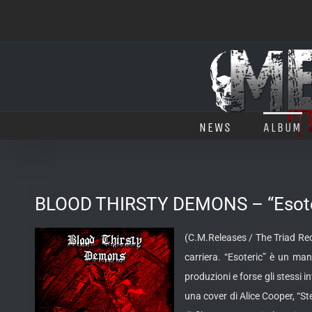
Salta
al
contenuto
NEWS
ALBUM
BLOOD THIRSTY DEMONS – “Esote
(C.M.Releases / The Triad Rec
carriera. “Esoteric” è un man
produzioni e forse gli stessi
una cover di Alice Cooper, “St