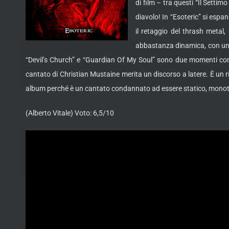
di film – tra questi “Il Settim
diavolo! In “Esoteric” si espa
il retaggio del thrash metal
abbastanza dinamica, con un pa
“Devil’s Church” e “Guardian Of My Soul” sono due momenti contig
cantato di Christian Mustaine merita un discorso a latere. È un
album perché è un cantato condannato ad essere statico, monot
(Alberto Vitale) Voto: 6,5/10