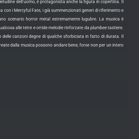
uietudine dell’uomo, è protagonista anche la figura in copertina. Il
za con i Mercyful Fate, i già summenzionati generi di riferimento e
ce uno scenario horror metal estremamente lugubre. La musica è
alcosa alle tetre e orride melodie rinforzate da plumbee tastiere.
delle canzoni degne di qualche sforbiciata in fatto di durata. Il
create dalla musica possono andare bene, forse non per un intero