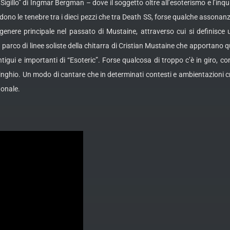
o Sigillo” di Ingmar Bergman – dove il soggetto oltre all’esoterismo e l’inq
ndono le tenebre tra i dieci pezzi che tra Death SS, forse qualche assonan
, genere principale nel passato di Mustaine, attraverso cui si definis
rco di linee soliste della chitarra di Cristian Mustaine che apportano qu
ui e importanti di “Esoteric”. Forse qualcosa di troppo c’è in giro, con 
 ringhio. Un modo di cantare che in determinati contesti e ambientazioni 
onale.