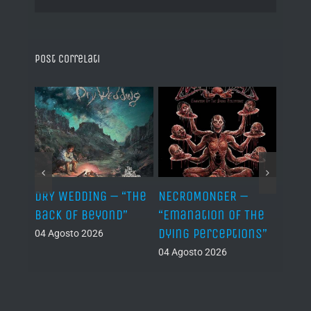
Post correlati
TH –
DRY WEDDING – “The
NECROMONGER –
MARC
ro”
Back Of Beyond”
“Emanation Of The
MAGI
Dying Perceptions”
Final
04 Agosto 2026
04 Agosto 2026
03 Ago