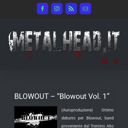
Salta
Facebook
Instagram
Rss
Email
al
contenuto
BLOWOUT – “Blowout Vol. 1”
(Autoproduzione) Ottimo
debutto per Blowout, band
proveniente dal Trentino Alto