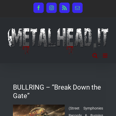
Salta
Facebook
Instagram
Rss
Email
al
contenuto
BULLRING – “Break Down the
Gate”
(Street Symphonies
Records & Burning