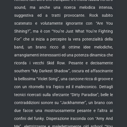
sound, ma anche una ricerca melodica intensa,
suggestiva ed a tratti provocante. Rock subito
scatenato e volutamente ignorante con “Are You
Shining?”, ma è con “You’re Just What You’re Fighting
For” che si inizia a percepire la vera potenzialità della
band, un brano ricco di ottime idee melodiche,
arrangiamenti interessanti ed una potenza dinamica che
ricorda i vecchi Skid Row. Pesante e decisamente
southern “My Darkest Shadow”, oscura ed affascinante
la bellissima “Violet Song”, una canzone ricca di groove e
con un ritornello tra l’epico ed il malinconico. Dettagli
tecnici ricercati sulla sferzante “Dirty Paradise”; belle le
contraddizioni sonore su “Jackhammer”, un brano con
due facce: una mostruosamente pesante e l’altra ai
confini del funky. Disperazione iraconda con “Amy And
Me”, elettrizzante e maledettamente old school “You