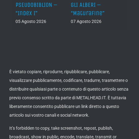
Let It
PSEUDOBIBLION –
GLI ALBERI –
ABSU
“Index I”
“Maturafine”
Templ
Retu
05 Agosto 2026
07 Agosto 2026
Anci
Rema
Anni
Editi
Rema
07 Ago
È vietato copiare, riprodurre, ripubblicare, pubblicare,
visualizzare pubblicamente, codificare, tradurre, trasmettere o
distribuire qualsiasi parte o contenuto di questo articolo senza
previo consenso scritto da parte di METALHEAD.IT. È tuttavia
liberamente consentito pubblicare un link diretto a questo
articolo sui vostro canali e social network.
It’s forbidden to copy, take screenshot, repost, publish,
broadcast, show in public, encode, translate, transmit or