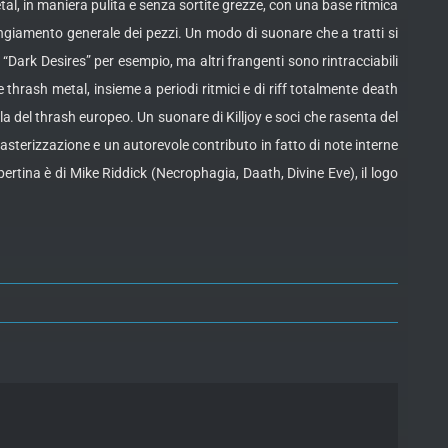
al, in maniera pulita e senza sortite grezze, con una base ritmica
rrangiamento generale dei pezzi. Un modo di suonare che a tratti si
i “Dark Desires” per esempio, ma altri frangenti sono rintracciabili
 thrash metal, insieme a periodi ritmici e di riff totalmente death
del thrash europeo. Un suonare di Killjoy e soci che rasenta del
terizzazione e un autorevole contributo in fatto di note interne
tina è di Mike Riddick (Necrophagia, Daath, Divine Eve), il logo