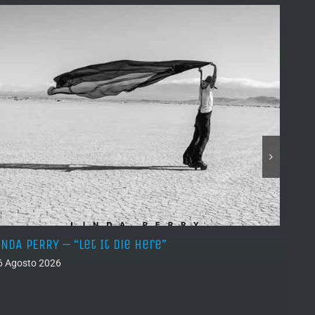
INDA PERRY – “Let It Die Here”
PSEUD
6 Agosto 2026
05 Ago