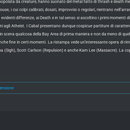
 popolata da creature, hanno suonato del metal fatto di thrash e death met
use, i cui colpi calibrati, dosati, improvvisi o regolari, rientrano nell’a
 evidenti differenze, ai Death e in tal senso si ascoltino i primi momenti d
ni agli Atheist. I Cabal presentano dunque cospicue partiture di carattere
n scena qualcosa della Bay Area di prima maniera e non da meno di quella 
e fine in certi momenti. La ristampa vede un’interessante opera di rimas
a (Sigh), Scott Carlson (Repulsion) e anche Kam Lee (Massacre). La coper
censione