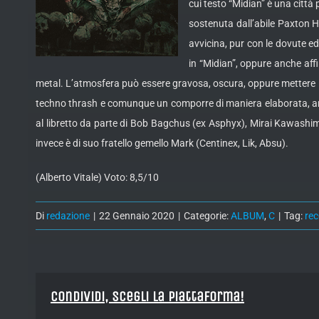
cui testo “Midian” è una città
sostenuta dall’abile Paxton Ho
avvicina, pur con le dovute ed
in “Midian”, oppure anche affi
metal. L’atmosfera può essere gravosa, oscura, oppure mettere i
techno thrash e comunque un comporre di maniera elaborata, anch
al libretto da parte di Bob Bagchus (ex Asphyx), Mirai Kawashim
invece è di suo fratello gemello Mark (Centinex, Lik, Absu).
(Alberto Vitale) Voto: 8,5/10
Di
redazione
|
22 Gennaio 2020
|
Categorie:
ALBUM
,
C
|
Tag:
re
Condividi, Scegli la piattaforma!