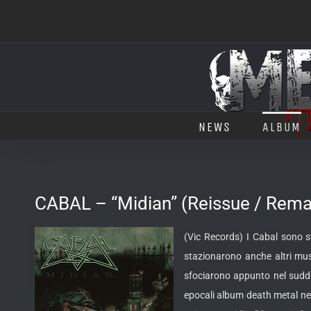
Salta
al
contenuto
NEWS
ALBUM
CABAL – “Midian” (Reissue / Rema
(Vic Records) I Cabal sono st
stazionarono anche altri musi
sfociarono appunto nel suddet
epocali album death metal ne s