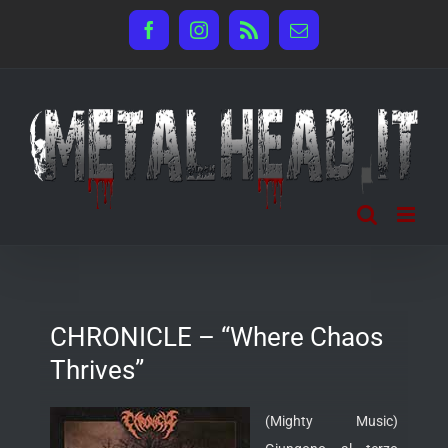
Salta
Facebook
Instagram
Rss
Email
al
contenuto
CHRONICLE – “Where Chaos
Thrives”
(Mighty Music)