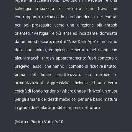
repentine accelerazioni.
“Evolution In Reverse” è una
scheggia impazzita di velocità che trova un
contrappunto melodico in corrispondenza del chorus
per poi proseguire verso una direzione più thrash
oriented. “Vestigial” è più lenta ed incalzante, dominata
da un mood oscuro, mentre “New Dark Age” è un brano
dalle due anima, complessa e serrata nel riffing con
alcuni stacchi thrash apparentemente fuori contesto e
pregevoli assoli che hanno il compito di ricucire il tutto,
prima del finale caratterizzato da melodie e
armonizzazioni. Aggressività, melodia ed una certa
epicità di fondo rendono “Where Chaos Thrives” un must
per gli amanti del death melodico, per una band matura
in grado di regalarci gradite sorprese nel futuro.
(Matteo Piotto) Voto: 9/10