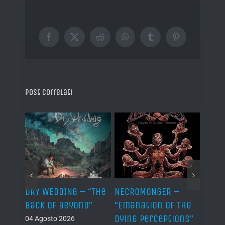
Facebook
X
Reddit
WhatsApp
Tumblr
Pinterest
Post correlati
TH –
DRY WEDDING – “The
NECROMONGER –
MARC
ro”
Back Of Beyond”
“Emanation Of The
MAGI
Dying Perceptions”
Final
04 Agosto 2026