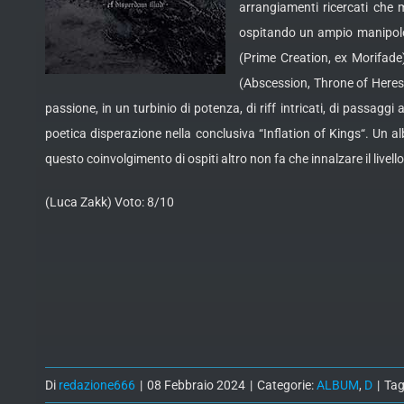
arrangiamenti ricercati che 
ospitando un ampio manipolo d
(Prime Creation, ex Morifad
(Abscession, Throne of Heres
passione, in un turbinio di potenza, di riff intricati, di passaggi
poetica disperazione nella conclusiva “Inflation of Kings“. U
questo coinvolgimento di ospiti altro non fa che innalzare il livello
(Luca Zakk) Voto: 8/10
Di
redazione666
|
08 Febbraio 2024
|
Categorie:
ALBUM
,
D
|
Tag