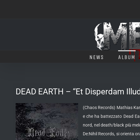
Salta
al
contenuto
NEWS
ALBUM
DEAD EARTH – “Et Disperdam Illud
(Chaos Records) Mathias Kamij
e che ha battezzato Dead Ear
nord, nel death/black più mel
De:Nihil Records, si orienta o