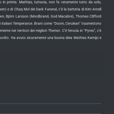
 in primis. Mathias, tuttavia, non fa veramente tutto da solo,
n) e di Chaq Mol dei Dark Funeral, c’è la batteria di Kim Arnell
Dawn, Björn Larsson (Mordbrand, God Macabre), Thomas Clifford
gli italiani Temperance. Brani come “Doom, Cerulean” trasmettono
ente nei territori dei migliori Therion. C’è ferocia in “Pyres”, c’è
 ascolto. Ha avuto sicuramente una buona idea Mathias Kamijo e