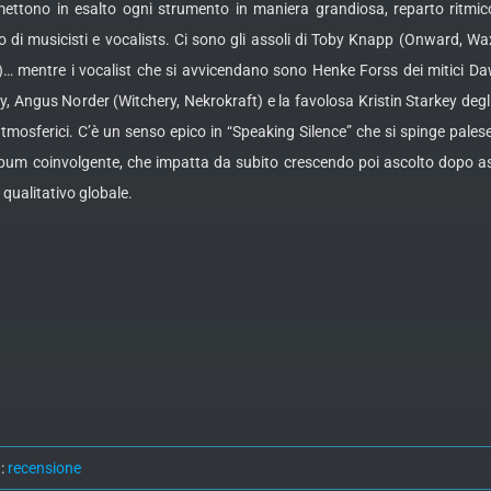
mettono in esalto ogni strumento in maniera grandiosa, reparto ritmico
i musicisti e vocalists. Ci sono gli assoli di Toby Knapp (Onward, Waxe
e)… mentre i vocalist che si avvicendano sono Henke Forss dei mitici 
y, Angus Norder (Witchery, Nekrokraft) e la favolosa Kristin Starkey de
 atmosferici. C’è un senso epico in “Speaking Silence” che si spinge palesem
n album coinvolgente, che impatta da subito crescendo poi ascolto dopo
 qualitativo globale.
:
recensione