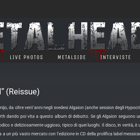
LIVE PHOTOS
METALSIDE
INTERVISTE
” (Reissue)
o, da oltre vent’anni negli svedesi Algaion (anche session degli Hypocri
th dando poi vita a questo album di debutto. Se gli Algaion seguono un
odico e deliziosamente uggioso, tipico di quei luoghi.
Il disco, in verità, 
ra a un più vasto mercato con l’edizione in CD della prolifica label messi