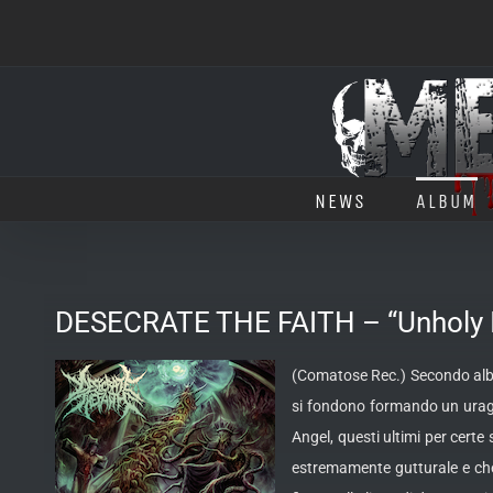
Salta
al
contenuto
NEWS
ALBUM
DESECRATE THE FAITH – “Unholy I
(Comatose Rec.) Secondo album
si
fondono formando un uragan
Angel, questi ultimi per cert
estremamente gutturale e che