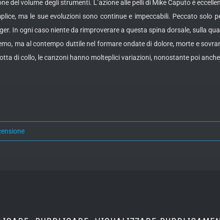
ne del volume degli strumenti. L’azione alle pelli di Mike Caputo è eccellen
lice, ma le sue evoluzioni sono continue e impeccabili. Peccato solo pe
gger. In ogni caso niente da rimproverare a questa spina dorsale, sulla q
emo, ma al contempo duttile nel formare ondate di dolore, morte e sovrana 
ta di collo, le canzoni hanno molteplici variazioni, nonostante poi anche 
censione