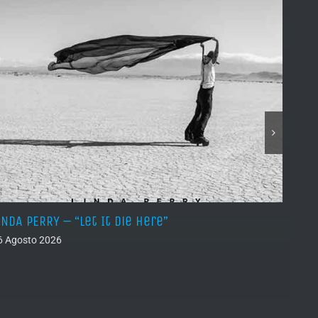
INDA PERRY – “Let It Die Here”
PSEUD
6 Agosto 2026
05 Ago