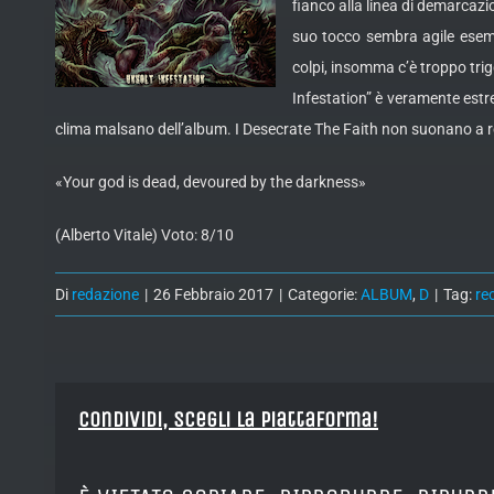
fianco alla linea di demarcazio
suo tocco sembra agile esemp
colpi, insomma c’è troppo tri
Infestation” è veramente estr
clima malsano dell’album. I Desecrate The Faith non suonano a rot
«Your god is dead, devoured by the darkness»
(Alberto Vitale) Voto: 8/10
Di
redazione
|
26 Febbraio 2017
|
Categorie:
ALBUM
,
D
|
Tag:
re
Condividi, Scegli la piattaforma!