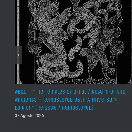
ABSU – “The Temples of Offal / Return of the
Ancients – Remastered 35th Anniversary
Edition” (Reissue / Remastered)
07 Agosto 2026