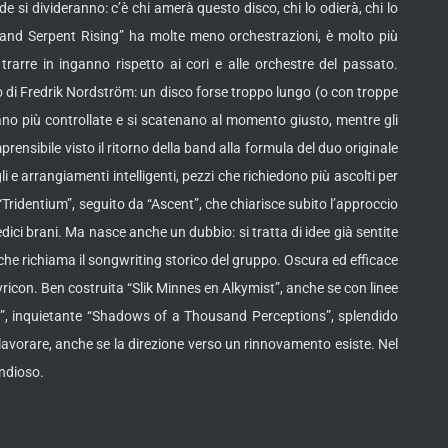
 si divideranno: c’è chi amerà questo disco, chi lo odierà, chi lo
 “Grand Serpent Rising” ha molte meno orchestrazioni, è molto più
trarre in inganno rispetto ai cori e alle orchestre del passato.
di Fredrik Nordström: un disco forse troppo lungo (o con troppe
ano più controllate e si scatenano al momento giusto, mentre gli
rensibile visto il ritorno della band alla formula del duo originale
 e arrangiamenti intelligenti, pezzi che richiedono più ascolti per
Tridentium”, seguito da “Ascent”, che chiarisce subito l’approccio
edici brani. Ma nasce anche un dubbio: si tratta di idee già sentite
, che richiama il songwriting storico del gruppo. Oscura ed efficace
yricon. Ben costruita “Slik Minnes en Alkymist”, anche se con linee
ce”, inquietante “Shadows of a Thousand Perceptions”, splendido
a lavorare, anche se la direzione verso un rinnovamento esiste. Nel
andioso.