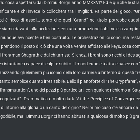
era: cosa aspettarsi dai Dimmu Borgir anno MMXXVI? Ed è qui che le strade
nificante e chi invece lo collocherà tra i migliori. Fa parte del gioco.
 ed è ricco di assoli… tanto che quel “Grand” nel titolo potrebbe quasi 
siamo davanti alla perfezione, con una produzione sublime e lo zampino 
comunque avvincente e ben costruito. Le orchestrazioni ci sono, ma rest
prendono il posto di ciò che una volta veniva affidato alle keys, cosa comp
frontman Shagrath e dal chitarrista Silenoz. I brani sono ricchi di dettagli
o istantaneo capace di colpire subito. Il mood cupo e teatrale nasce con “
izzando gli elementi più iconici della loro carriera all’interno di questi tr
anto semplice quanto irresistibile. Bello il pianoforte di “The Qryptfarer”
e Transmutation”, uno dei pezzi più particolari, con qualche richiamo ai Sat
“Recognizant”. Drammatica e molto dark “At the Precipice of Convergen
ta, di ritorno alla gloria o un canto del cigno? Nel primo caso c’è ancora d
 godibile, ma i Dimmu Borgir ci hanno abituati a qualcosa di molto più gr