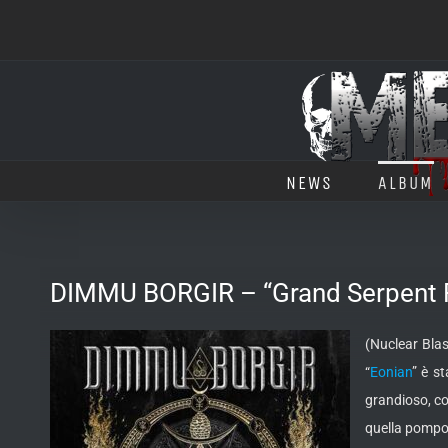
Salta
al
contenuto
NEWS
ALBUM
DIMMU BORGIR – “Grand Serpent R
(Nuclear Blas
“
Eonian
” è s
grandioso, co
quella pompos