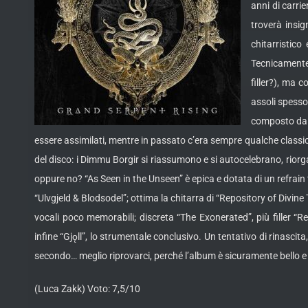
anni di carri
troverà insig
chitarristico
Tecnicamente 
filler?), ma 
assoli spesso 
composto dal 
essere assimilati, mentre in passato c’era sempre qualche classic
del disco: i Dimmu Borgir si riassumono e si autocelebrano, riorgan
oppure no? “As Seen in the Unseen” è epica e dotata di un refrain t
“Ulvgjeld & Blodsodel”; ottima la chitarra di “Repository of Divin
vocali poco memorabili; discreta “The Exonerated”, più filler 
infine “Gjǫll”, lo strumentale conclusivo. Un tentativo di rinasci
secondo… meglio riprovarci, perché l’album è sicuramente bello e
(Luca Zakk) Voto: 7,5/10