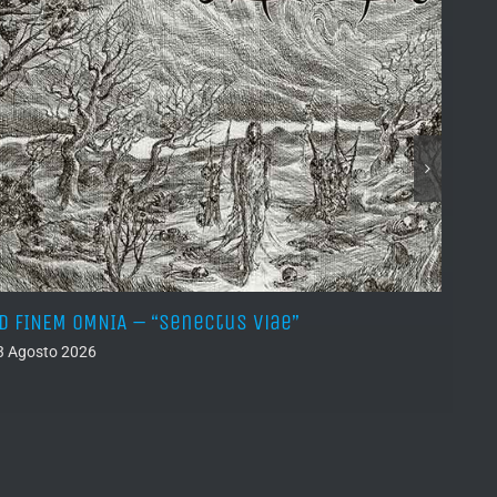
D FINEM OMNIA – “Senectus Viae”
HORN
(Dem
3 Agosto 2026
02 Ago