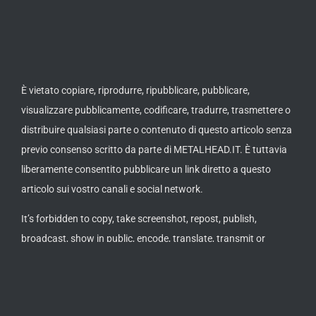
È vietato copiare, riprodurre, ripubblicare, pubblicare,
visualizzare pubblicamente, codificare, tradurre, trasmettere o
distribuire qualsiasi parte o contenuto di questo articolo senza
previo consenso scritto da parte di METALHEAD.IT. È tuttavia
liberamente consentito pubblicare un link diretto a questo
articolo sui vostro canali e social network.
It’s forbidden to copy, take screenshot, repost, publish,
broadcast, show in public, encode, translate, transmit or
distribute any section or content of this article without a
written approval by METALHEAD.IT. It’s allowed to post or
publish a direct link to this article on your channels or social