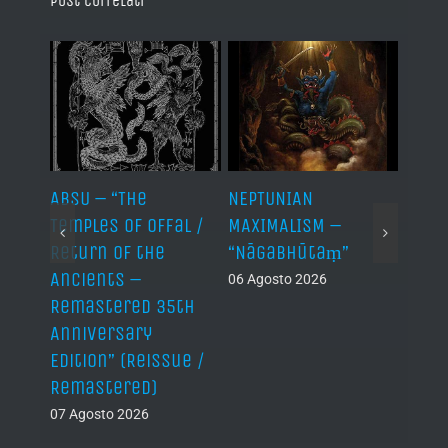
Post correlati
ABSU – “The
NEPTUNIAN
LINDA
Temples of Offal /
MAXIMALISM –
Die H
Return of the
“Nāgabhūtaṃ”
06 Ago
Ancients –
06 Agosto 2026
Remastered 35th
Anniversary
Edition” (Reissue /
Remastered)
07 Agosto 2026