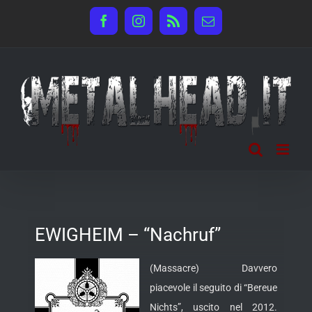
Salta
Facebook
Instagram
Rss
Email
al
contenuto
EWIGHEIM – “Nachruf”
(Massacre) Davvero
piacevole il seguito di “Bereue
Nichts”, uscito nel 2012.