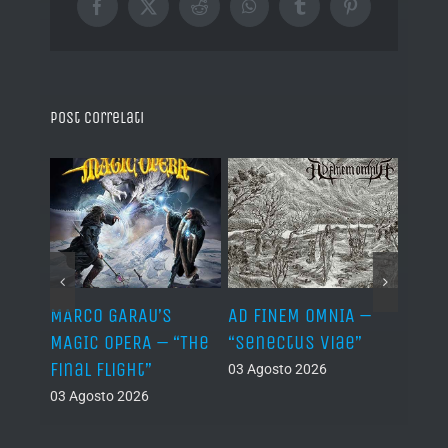
Facebook
X
Reddit
WhatsApp
Tumblr
Pinterest
Post correlati
–
MARCO GARAU’S
AD FINEM OMNIA –
HORN
The
MAGIC OPERA – “The
“Senectus Viae”
ABOM
ons”
Final Flight”
“Hor
03 Agosto 2026
Abom
03 Agosto 2026
(Dem