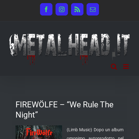
Salta
Facebook
Instagram
Rss
Email
al
contenuto
FIREWÖLFE – “We Rule The
Night”
(Limb Music) Dopo un album
omonimo autoprodotto nel