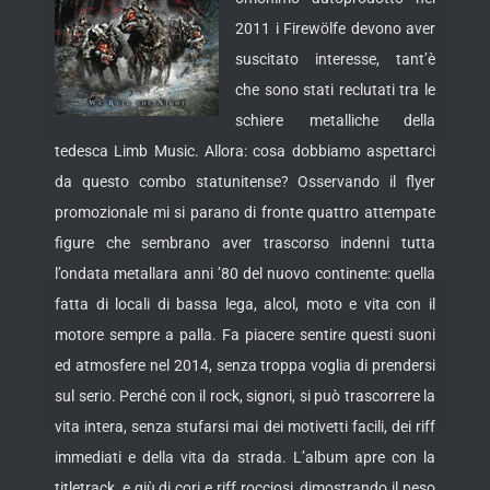
2011 i Firewölfe devono aver
suscitato interesse, tant’è
che sono stati reclutati tra le
schiere metalliche della
tedesca Limb Music. Allora: cosa dobbiamo aspettarci
da questo combo statunitense? Osservando il flyer
promozionale mi si parano di
fronte quattro attempate
figure che sembrano aver trascorso indenni tutta
l’ondata metallara anni ’80 del nuovo continente: quella
fatta di locali di bassa lega, alcol, moto e vita con il
motore sempre a palla. Fa piacere sentire questi suoni
ed atmosfere nel 2014, senza troppa voglia di prendersi
sul serio. Perché con il rock, signori, si può trascorrere la
vita intera, senza stufarsi mai dei motivetti facili, dei riff
immediati e della vita da strada. L’album apre con la
titletrack, e giù di cori e riff rocciosi, dimostrando il peso