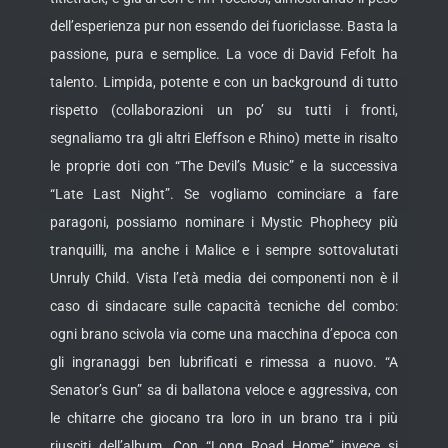
dell’esperienza pur non essendo dei fuoriclasse. Basta la
passione, pura e semplice. La voce di David Fefolt ha
talento. Limpida, potente e con un background di tutto
rispetto (collaborazioni un po’ su tutti i fronti,
segnaliamo tra gli altri Eleffson e Rhino) mette in risalto
le proprie doti con “The Devil’s Music” e la successiva
“Late Last Night”. Se vogliamo cominciare a fare
paragoni, possiamo nominare i Mystic Phophecy più
tranquilli, ma anche i Malice e i sempre sottovalutati
Unruly Child. Vista l’età media dei componenti non è il
caso di sindacare sulle capacità tecniche del combo:
ogni brano scivola via come una macchina d’epoca con
gli ingranaggi ben lubrificati e rimessa a nuovo. “A
Senator’s Gun” sa di ballatona veloce e aggressiva, con
le chitarre che giocano tra loro in un brano tra i più
riusciti dell’album. Con “Long Road Home” invece si