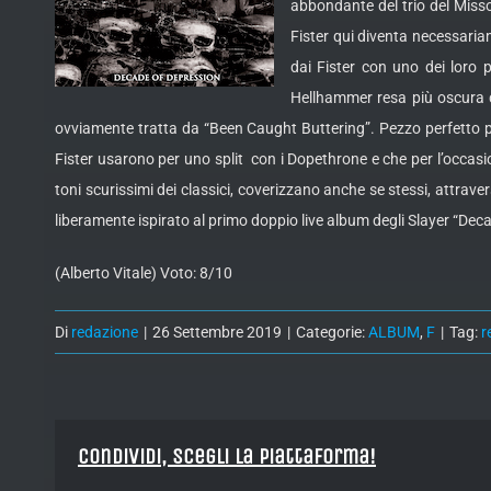
abbondante del trio del Miss
Fister qui diventa necessari
dai Fister con uno dei loro 
Hellhammer resa più oscura d
ovviamente tratta da “Been Caught Buttering”. Pezzo perfetto per
Fister usarono per uno split con i Dopethrone e che per l’occas
toni scurissimi dei classici, coverizzano anche se stessi, attrave
liberamente ispirato al primo doppio live album degli Slayer “Dec
(Alberto Vitale) Voto: 8/10
Di
redazione
|
26 Settembre 2019
|
Categorie:
ALBUM
,
F
|
Tag:
r
Condividi, Scegli la piattaforma!