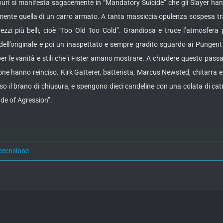
ouri si manifesta sagacemente in “Mandatory Suicide” che gli Slayer han
amente quella di un carro armato. A tanta massiccia opulenza sospesa t
pezzi più belli, cioè “Too Old Too Cold”. Grandiosa e truce l’atmosfera
ell’originale e poi un inaspettato e sempre gradito sguardo ai Pungent
 le vanità e stili che i Fister amano mostrare. A chiudere questo passagg
ione hanno reinciso. Kirk Gatterer, batterista, Marcus Newsted, chitarra 
rso il brano di chiusura, e spengono dieci candeline con una colata di cat
ade of Agression”.
ecensione