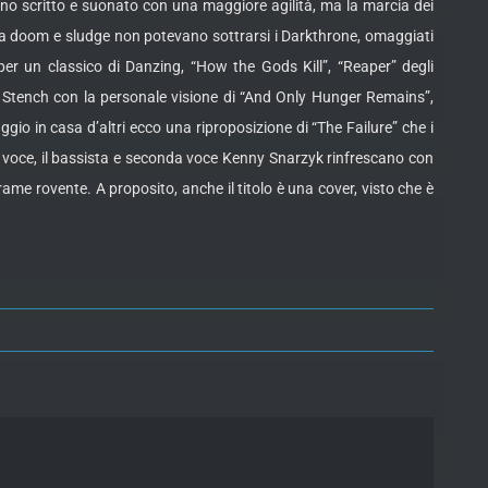
no scritto e suonato con una maggiore agilità, ma la marcia dei
ra doom e sludge non potevano sottrarsi i Darkthrone, omaggiati
 per un classico di Danzing, “How the Gods Kill”, “Reaper” degli
 Stench con la personale visione di “And Only Hunger Remains”,
io in casa d’altri ecco una riproposizione di “The Failure” che i
e voce, il bassista e seconda voce Kenny Snarzyk rinfrescano con
rame rovente. A proposito, anche il titolo è una cover, visto che è