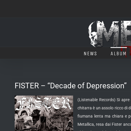
Salta
al
contenuto
NEWS
ALBUM
FISTER – “Decade of Depression”
(Listenable Records) Si apre
chitarra è un assolo ricco
di d
fiumana lenta ma chiara e pe
Metallica, resa dai Fister a