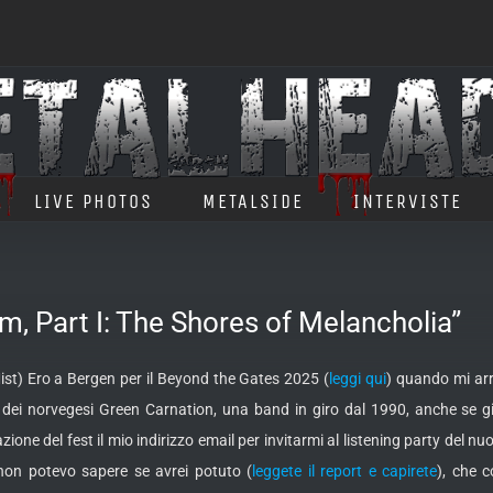
LIVE PHOTOS
METALSIDE
INTERVISTE
Part I: The Shores of Melancholia”
st) Ero a Bergen per il Beyond the Gates 2025 (
leggi qui
) quando mi arr
t dei norvegesi Green Carnation, una band in giro dal 1990, anche se 
zione del fest il mio indirizzo email per invitarmi al listening party del n
 non potevo sapere se avrei potuto (
leggete il report e capirete
), che 