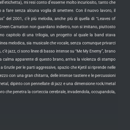
ll’etichetta), mi resi conto d’esserne molto incuriosito, tanto che
o a fare senza alcuna voglia di smettere. Con il nuovo lavoro, il
ess” del 2001, c’è più melodia, anche più di quella di “Leaves of
i Green Carnation non guardano indietro, non si imitano, piuttosto
o capitolo di una trilogia, un progetto al quale la band stava
inea melodica, sia musicale che vocale, senza comunque privarci
on, c’è jazz, ci sono linee di basso intense su “Me My Enemy”, brano
 la calma apparente di questo brano, arriva la violenza di stampo
Grutle per le parti aggressive, spazio che Kjetil si riprende nelle
zo con una gran chitarra, delle intense tastiere e le percussioni
metal, dipinto con pennellate di jazz e una dimensione rock/metal
ro che penetra la corteccia cerebrale, invadendola, occupandola,