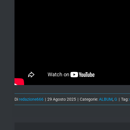
Di
redazione666
|
29 Agosto 2025
|
Categorie:
ALBUM
,
G
|
Tag: