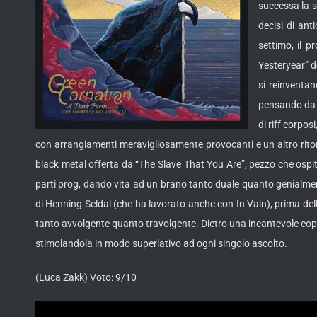
successa la s
decisi di ant
settimo, il p
Yesteryear” d
si reinventa
pensando da t
di riff corpos
con arrangiamenti meravigliosamente provocanti e un altro ritorn
black metal offerta da “The Slave That You Are”, pezzo che ospita 
parti prog, dando vita ad un brano tanto duale quanto genialment
di Henning Seldal (che ha lavorato anche con In Vain), prima del
tanto avvolgente quanto travolgente. Dietro una incantevole cop
stimolandola in modo superlativo ad ogni singolo ascolto.
(Luca Zakk) Voto: 9/10