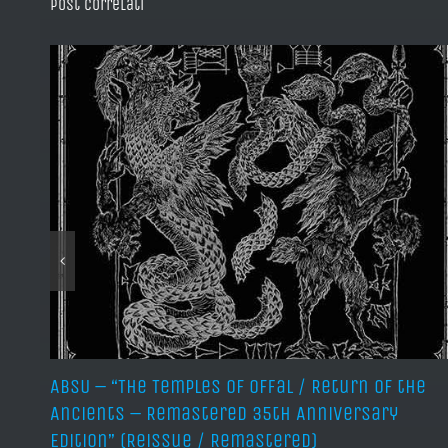
Post correlati
ABSU – “The Temples of Offal / Return of the
Ancients – Remastered 35th Anniversary
Edition” (Reissue / Remastered)