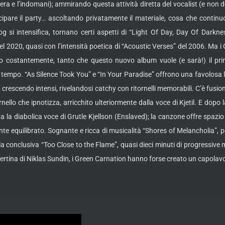
era e l’indomani); ammirando questa attività diretta del vocalist (e non de
icipare il party… ascoltando privatamente il materiale, cosa che continu
rog si intensifica, tornano certi aspetti di “Light Of Day, Day Of Darkn
el 2020, quasi con l’intensità poetica di “Acoustic Verses” del 2006. Ma 
no costantemente, tanto che questo nuovo album vuole (e sarà!) il prim
empo. “As Silence Took You” e “In Your Paradise” offrono una favolosa l
i, crescendo intensi, rivelandosi catchy con ritornelli memorabili. C’è fusi
ello che ipnotizza, arricchito ulteriormente dalla voce di Kjetil. E dopo
la diabolica voce di Grutle Kjellson (Enslaved); la canzone offre spazio a 
e equilibrato. Sognante e ricca di musicalità “Shores of Melancholia”, pez
la conclusiva “Too Close to the Flame”, quasi dieci minuti di progressive 
ertina di Niklas Sundin, i Green Carnation hanno forse creato un capolavo