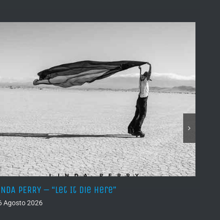
INDA PERRY – “Let It Die Here”
PSEUD
6 Agosto 2026
05 Ago