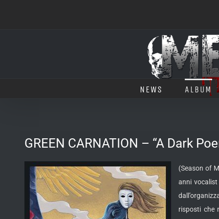
Salta
al
contenuto
NEWS
ALBUM
GREEN CARNATION – “A Dark Poem, 
(Season of Mi
anni vocalis
dall’organizza
risposti che