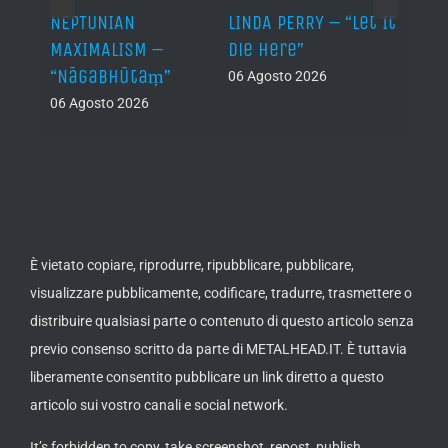
NEPTUNIAN
LINDA PERRY – “Let It
PSEU
al /
MAXIMALISM –
Die Here”
“Inde
“Nāgabhūtaṃ”
06 Agosto 2026
05 Ago
06 Agosto 2026
th
ue /
È vietato copiare, riprodurre, ripubblicare, pubblicare,
visualizzare pubblicamente, codificare, tradurre, trasmettere o
distribuire qualsiasi parte o contenuto di questo articolo senza
previo consenso scritto da parte di METALHEAD.IT. È tuttavia
liberamente consentito pubblicare un link diretto a questo
articolo sui vostro canali e social network.
It’s forbidden to copy, take screenshot, repost, publish,