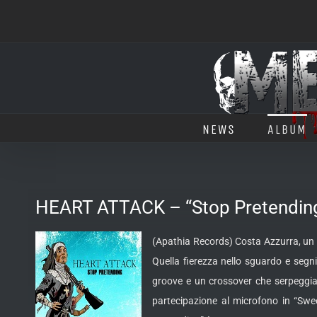
Salta
al
contenuto
NEWS
ALBUM
HEART ATTACK – “Stop Pretendin
(Apathia Records) Costa Azzurra, un l
Quella fierezza nello sguardo e segn
groove e un crossover che serpeggia n
partecipazione al microfono in “Swe