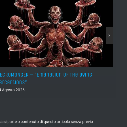
ECROMONGER – “Emanation Of The Dying
MARCO
erceptions”
03 Ago
4 Agosto 2026
lsiasi parte o contenuto di questo articolo senza previo