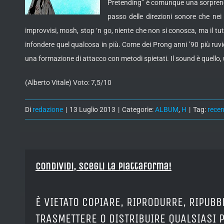
Pretending” è comunque una sorprenden
passo delle direzioni sonore che ne
improvvisi, mosh, stop ‘n go, niente che non si conosca, ma il t
infondere quel qualcosa in più. Come dei Prong anni ’90 più ruvid
una formazione di attacco con metodi spietati. Il sound è quello, 
(Alberto Vitale) Voto: 7,5/10
Di
redazione
|
13 Luglio 2013
|
Categorie:
ALBUM
,
H
|
Tag:
rece
Condividi, Scegli la piattaforma!
È VIETATO COPIARE, RIPRODURRE, RIPUBB
TRASMETTERE O DISTRIBUIRE QUALSIASI 