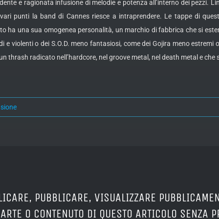
te e ragionata infusione di melodie e potenza all’interno dei pezzi. Lin
i vari punti la band di Cannes riesce a intraprendere. Le tappe di qu
utto ha una sua omogenea personalità, un marchio di fabbrica che si estend
i e violenti o dei S.O.D. meno fantasiosi, come dei Gojira meno estremi o 
un thrash radicato nell’hardcore, nel groove metal, nel death metal e che s
nsione
LICARE, PUBBLICARE, VISUALIZZARE PUBBLICAMEN
PARTE O CONTENUTO DI QUESTO ARTICOLO SENZA 