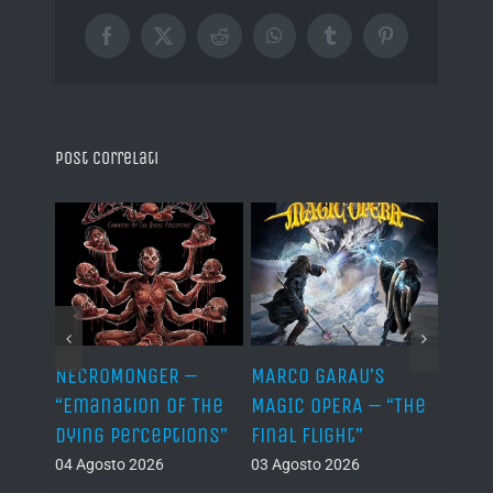
Facebook
X
Reddit
WhatsApp
Tumblr
Pinterest
Post correlati
“The
NECROMONGER –
MARCO GARAU’S
AD F
”
“Emanation Of The
MAGIC OPERA – “The
“Sen
Dying Perceptions”
Final Flight”
03 Ago
04 Agosto 2026
03 Agosto 2026