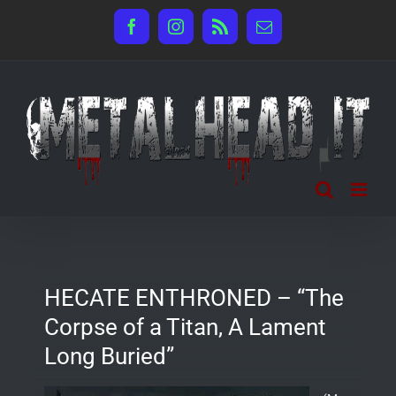
Salta
Facebook
Instagram
Rss
Email
al
contenuto
HECATE ENTHRONED – “The
Corpse of a Titan, A Lament
Long Buried”