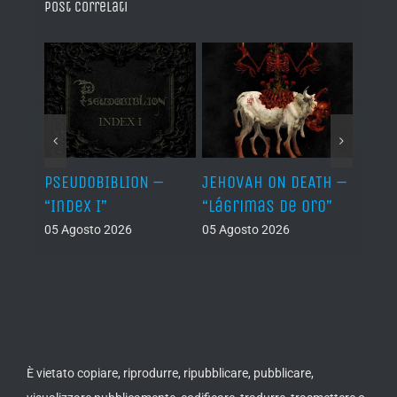
Post correlati
Let It
PSEUDOBIBLION –
JEHOVAH ON DEATH –
DRY 
“Index I”
“Lágrimas de Oro”
Back
05 Agosto 2026
05 Agosto 2026
04 Ago
È vietato copiare, riprodurre, ripubblicare, pubblicare,