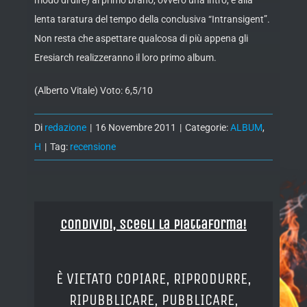
modo di dire) al primo brano, ovvero una intro, e alla
lenta taratura del tempo della conclusiva “Intransigent”.
Non resta che aspettare qualcosa di più appena gli
Eresiarch realizzeranno il loro primo album.
(Alberto Vitale) Voto: 6,5/10
Di
redazione
|
16 Novembre 2011
|
Categorie:
ALBUM
,
H
|
Tag:
recensione
Condividi, Scegli la piattaforma!
È VIETATO COPIARE, RIPRODURRE,
RIPUBBLICARE, PUBBLICARE,