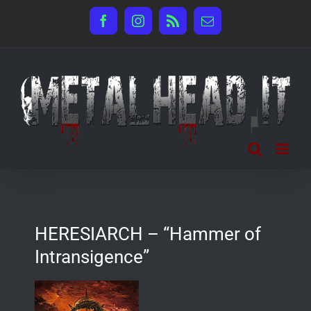
Salta
Facebook
Instagram
Rss
Email
al
contenuto
HERESIARCH – “Hammer of
Intransigence”