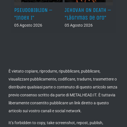
Let It
PSEUDOBIBLION –
JEHOVAH ON DEATH –
DRY 
“Index I”
“Lágrimas de Oro”
Back
05 Agosto 2026
05 Agosto 2026
04 Ago
È vietato copiare, riprodurre, ripubblicare, pubblicare,
visualizzare pubblicamente, codificare, tradurre, trasmettere o
distribuire qualsiasi parte o contenuto di questo articolo senza
previo consenso scritto da parte di METALHEAD.IT. È tuttavia
liberamente consentito pubblicare un link diretto a questo
articolo sui vostro canali e social network.
It’s forbidden to copy, take screenshot, repost, publish,