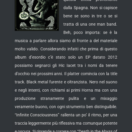
dalla Spagna. Non si capisce
bene se sono in tre o se si
tratta di una one man band.
Beh, poco importa: se è la
musica a parlare allora siamo di fronte a del materiale
molto valido. Considerando infatti che prima di questo
album d’esordio c’è stato solo un EP datato 2012
possiamo segnarci gli Hic Iacet tra i nomi da tenere
d’occhio nei prossimi anni. Il platter comincia con la title
track. Black metal furente e oltranzista. Nero nel suono
e negli intenti, con richiami ai primi Horna ma con una
produzione stranamente pulita e un mixaggio
veramente buono, con ogni strumento ben distinguibile.
“Infinite Consciousness” rallenta un po’ il ritmo, per una
traccia leggermente più riflessiva ma comunque potente
e oscura. Si riprende a correre con “Death in the Abyss of