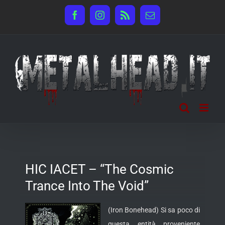
Salta
Facebook
Instagram
Rss
Email
al
contenuto
HIC IACET – “The Cosmic
Trance Into The Void”
(Iron Bonehead) Si sa poco di
questa entità proveniente