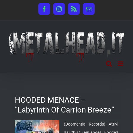
Salta
Facebook
Instagram
Rss
Email
al
contenuto
HOODED MENACE –
”Labyrinth Of Carrion Breeze”
(Doomentia Records) Attivi
dal 2007 i Finlandesi Hooded