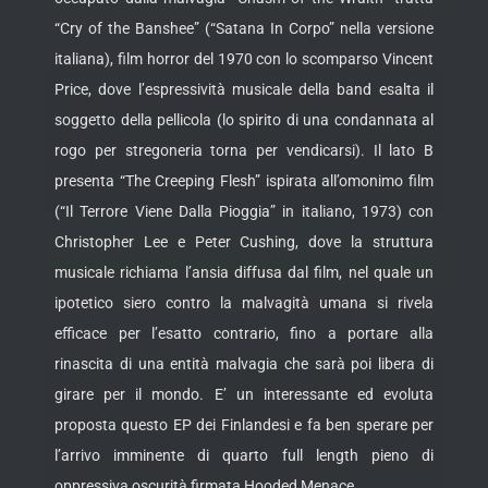
“Cry of the Banshee” (“Satana In Corpo” nella versione
italiana), film horror del 1970 con lo scomparso Vincent
Price, dove l’espressività musicale della band esalta il
soggetto della pellicola (lo spirito di una condannata al
rogo per stregoneria torna per vendicarsi). Il lato B
presenta “The Creeping Flesh” ispirata all’omonimo film
(“Il Terrore Viene Dalla Pioggia” in italiano, 1973) con
Christopher Lee e Peter Cushing, dove la struttura
musicale richiama l’ansia diffusa dal film, nel quale un
ipotetico siero contro la malvagità umana si rivela
efficace per l’esatto contrario, fino a portare alla
rinascita di una entità malvagia che sarà poi libera di
girare per il mondo. E’ un interessante ed evoluta
proposta questo EP dei Finlandesi e fa ben sperare per
l’arrivo imminente di quarto full length pieno di
oppressiva oscurità firmata Hooded Menace.