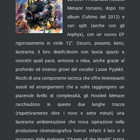
Menace tornano, dopo tre
album (l’ultimo del 2012) e
vari split (anche con gli
Asphyx), con un nuovo EP
rigorosamente in vinile 12”. Oscuro, pesante, lento,
lacerante, il loro death/doom non lascia spazio a
concetti quali pace, armonia o relax, anche grazie al
profondo ed intenso
growl del vocalist Lasse Pyykkö.
Ricchi di una componente tecnica che offre interessanti
assoli ed arrangiamenti che a volte raggiungono un
piacevole livello di complessità, gli Hooded Menace
racchiudono in queste due lunghe tracce
(rispettivamente oltre i nove e sette minuti) una
lacerante ambientazione che trova ispirazione nella
produzione cinematografica horror. Infatti il lato A è
occupato dalla malvagia “Chasm of the Wraith” tratta