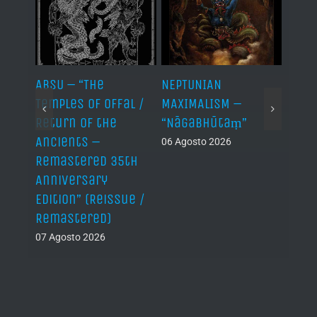
ABSU – “The
NEPTUNIAN
LINDA
Temples of Offal /
MAXIMALISM –
Die H
Return of the
“Nāgabhūtaṃ”
06 Ago
Ancients –
06 Agosto 2026
Remastered 35th
Anniversary
Edition” (Reissue /
Remastered)
07 Agosto 2026