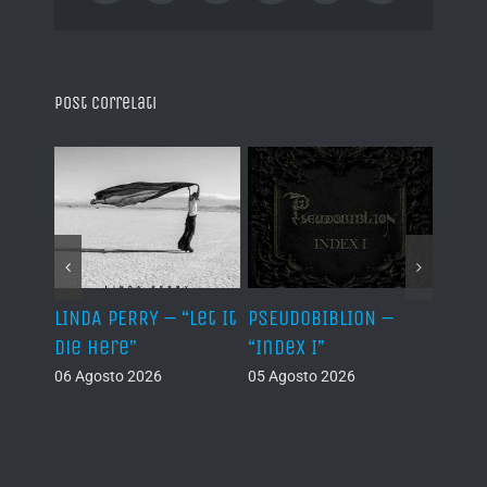
Post correlati
LINDA PERRY – “Let It
PSEUDOBIBLION –
JEHO
Die Here”
“Index I”
“Lág
06 Agosto 2026
05 Agosto 2026
05 Ago