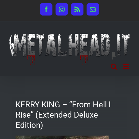
Salta
Facebook
Instagram
Rss
Email
al
contenuto
KERRY KING – “From Hell I
Rise” (Extended Deluxe
Edition)