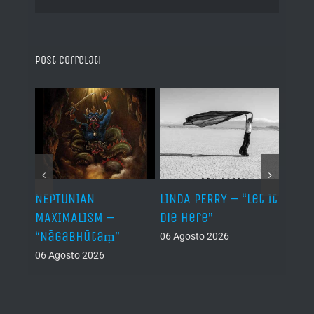
Post correlati
NEPTUNIAN
LINDA PERRY – “Let It
PSEU
al /
MAXIMALISM –
Die Here”
“Inde
“Nāgabhūtaṃ”
06 Agosto 2026
05 Ago
06 Agosto 2026
th
ue /