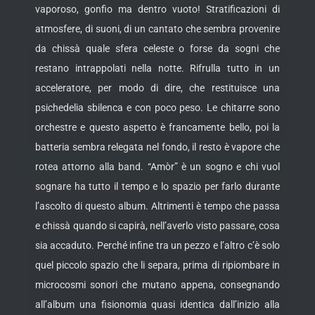
vaporoso, gonfio ma dentro vuoto! Stratificazioni di
atmosfere, di suoni, di un cantato che sembra provenire
da chissà quale sfera celeste o forse da sogni che
restano intrappolati nella notte. Rifrulla tutto in un
acceleratore, per modo di dire, che restituisce una
psichedelia sbilenca e con poco peso. Le chitarre sono
orchestre e questo aspetto è francamente bello, poi la
batteria sembra relegata nel fondo, il resto è vapore che
rotea attorno alla band. “Amòr” è un sogno e chi vuol
sognare ha tutto il tempo e lo spazio per farlo durante
l’ascolto di questo album. Altrimenti è tempo che passa
e chissà quando si capirà, nell’averlo visto passare, cosa
sia accaduto. Perché infine tra un pezzo e l’altro c’è solo
quel piccolo spazio che li separa, prima di ripiombare in
microcosmi sonori che mutano appena, consegnando
all’album una fisionomia quasi identica dall’inizio alla