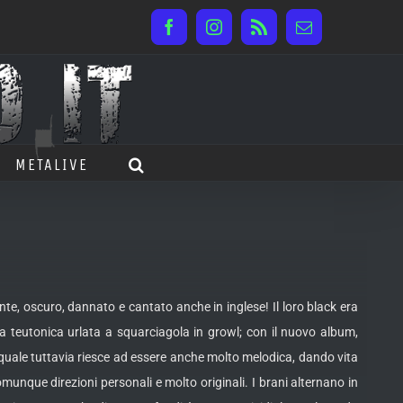
Facebook
Instagram
Rss
Email
METALIVE
te, oscuro, dannato e cantato anche in inglese! Il loro black era
ua teutonica urlata a squarciagola in growl; con il
nuovo album,
a quale tuttavia riesce ad essere anche molto melodica, dando vita
unque direzioni personali e molto originali. I brani alternano in