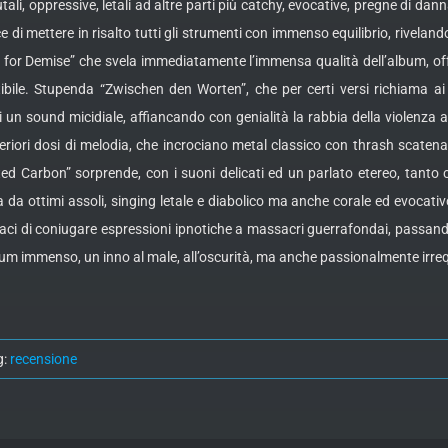
ali, oppressive, letali ad altre parti più catchy, evocative, pregne di d
e di mettere in risalto tutti gli strumenti con immenso equilibrio, rivela
er for Demise” che svela immediatamente l’immensa qualità dell’album, o
tibile. Stupenda “Zwischen den Worten”, che per certi versi richiama ai
di un sound micidiale, affiancando con genialità la rabbia della violenza a
eriori dosi di melodia, che incrociano metal classico con thrash scatena
Wasted Carbon” sorprende, con i suoni delicati ed un parlato etereo, tanto
a da ottimi assoli, singing letale e diabolico ma anche corale ed evocativ
capaci di coniugare espressioni ipnotiche a massacri guerrafondai, passan
um immenso, un inno al male, all’oscurità, ma anche passionalmente irrequ
g:
recensione