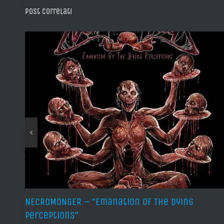
Post correlati
NECROMONGER – “Emanation Of The Dying
Perceptions”