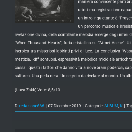
maniera convincente parti brut
un’ottima registrazione capac
un intro inquietante è “Pray
un percorso musicale irresis
rivelazione divina, della scintillante melodia emerge dagli inferi 
“When Thousand Hearts”, furia cristallina su “Atmet Asche”. Ult
inerpica tra misteriosi labirinti privi di luce. La conclusiva “
mestizia. Riff sontuosi, espressività melodica micidiale arricchit
cassa’: questi i fattori che danno vita a nove brani poderosi, 
sulfureo. Una perla nera. Un segreto da rivelare al mondo. Un alb
(Luca Zakk) Voto: 8,5/10
Di
redazione666
|
07 Dicembre 2019
|
Categorie:
ALBUM
,
K
|
Ta