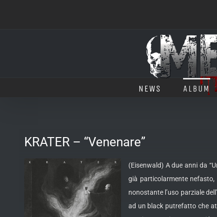
Salta
al
contenuto
NEWS
ALBUM
KRATER – “Venenare”
(Eisenwald) A due anni da “Ur
già particolarmente nefasto, 
nonostante l’uso parziale dell
ad un black putrefatto che at