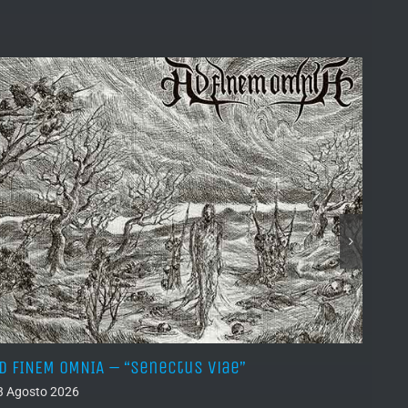
D FINEM OMNIA – “Senectus Viae”
HORN
(Dem
3 Agosto 2026