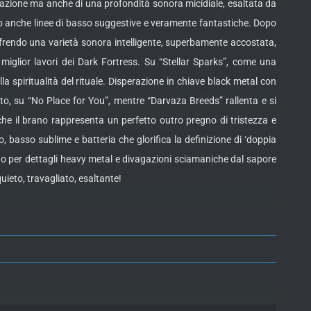
annazione ma anche di una profondità sonora micidiale, esaltata da
ndo anche linee di basso suggestive e veramente fantastiche. Dopo
ffrendo una varietà sonora intelligente, superbamente accostata,
 miglior lavori dei Dark Fortress. Su “Stellar Sparks”, come una
lla spiritualità del rituale. Disperazione in chiave black metal con
to, su “No Place for You”, mentre “Darvaza Breeds” rallenta e si
 che il brano rappresenta un perfetto outro pregno di tristezza e
o, basso sublime e batteria che glorifica la definizione di ‘doppia
do per dettagli heavy metal e divagazioni sciamaniche dal sapore
ieto, travagliato, esaltante!