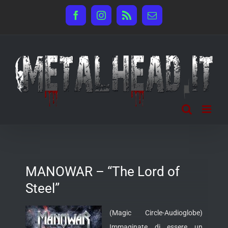
Salta
Facebook
Instagram
Rss
Email
al
contenuto
MANOWAR – “The Lord of
Steel”
(Magic Circle-Audioglobe)
Immaginate di essere un