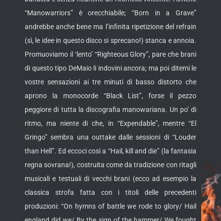
“Manowarriors” è orecchiabile; “Born in a Grave”
andrebbe anche bene ma l’infinita ripetizione del refrain
(sì, le idee in questo disco si sprecano!) stanca e annoia.
Promuoviamo il ‘lento’ “Righteous Glory”, pare che brani
di questo tipo DeMaio li indovini ancora; ma poi ditemi le
vostre sensazioni ai tre minuti di basso distorto che
aprono la monocorde “Black List”, forse il pezzo
peggiore di tutta la discografia manowariana. Un po’ di
ritmo, ma niente di che, in “Expendable”, mentre “El
Gringo” sembra una outtake dalle sessioni di “Louder
than Hell”. Ed eccoci così a “Hail, kill and die” (la fantasia
regna sovrana!), costruita come da tradizione con ritagli
musicali e testuali di vecchi brani (ecco ad esempio la
classica strofa fatta con i titoli delle precedenti
produzioni: “On hymns of battle we rode to glory/ Hail
england did we/ By the sign of the hammer/ We fought