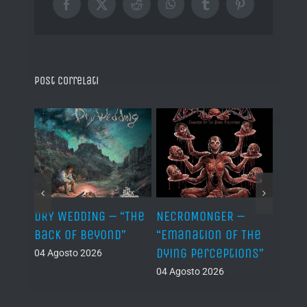
Facebook
X
Reddit
WhatsApp
Tumblr
Pinterest
Post correlati
TH –
DRY WEDDING – “The
NECROMONGER –
MARC
ro”
Back Of Beyond”
“Emanation Of The
MAGI
Dying Perceptions”
Final
04 Agosto 2026
04 Agosto 2026
03 Ago