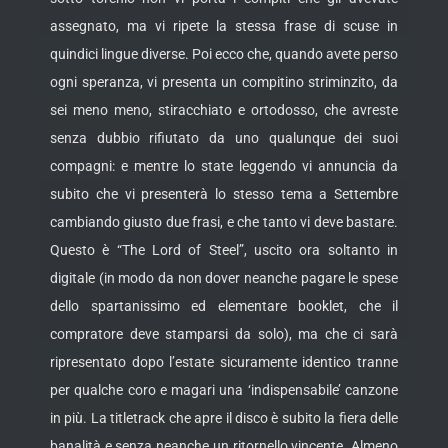
assegnato, ma vi ripete la stessa frase di scuse in
quindici lingue diverse. Poi ecco che, quando avete perso
ogni speranza, vi presenta un compitino striminzito, da
sei meno meno, stiracchiato e ortodosso, che avreste
senza dubbio rifiutato da uno qualunque dei suoi
compagni: e mentre lo state leggendo vi annuncia da
subito che vi presenterà lo stesso tema a Settembre
cambiando giusto due frasi, e che tanto vi deve bastare.
Questo è “The Lord of Steel”, uscito ora soltanto in
digitale (in modo da non dover neanche pagare le spese
dello spartanissimo ed elementare booklet, che il
compratore deve stamparsi da solo), ma che ci sarà
ripresentato dopo l’estate sicuramente identico tranne
per qualche coro e magari una ‘indispensabile’ canzone
in più. La titletrack che apre il disco è subito la fiera delle
banalità e senza neanche un ritornello vincente. Almeno