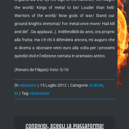
the world/ Kings of metal to be/ Louder than hell/
Warriors of the world/ Now gods of war/ Stand our
ground knights immortal/ For metal once more/ Hail kill
and die”. Da applausi…). Indifendibili da anni, ora proprio
alla frutta: ma c’è chi li difenderà ancora, mi auguro che
si diverta a sborsare venti euro alla volta per i prossimi
quindici dvd e l’edizione cantata in aramaico antico.
(Renato de Filippis) Voto: 5/10
Di
redazione
|
15 Luglio 2012
|
Categorie:
ALBUM
,
M
|
Tag:
recensione
Condividi, Scegli la piattaforma!