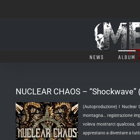
Salta
al
contenuto
NEWS
ALBUM
NUCLEAR CHAOS – “Shockwave” (
(Autoproduzione) I Nuclear C
montagna… registrazione impe
voleva mostrarci qualcosa, dir
apprestano a diventare a tutti