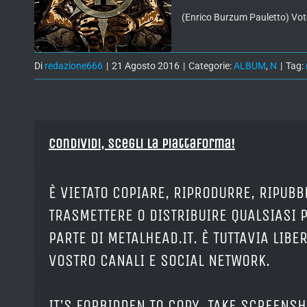
(Enrico Burzum Pauletto) Vot
Di
redazione666
|
21 Agosto 2016
|
Categorie:
ALBUM
,
N
|
Tag:
Condividi, Scegli la piattaforma!
È VIETATO COPIARE, RIPRODURRE, RIPUBB
TRASMETTERE O DISTRIBUIRE QUALSIASI 
PARTE DI METALHEAD.IT. È TUTTAVIA LIB
VOSTRO CANALI E SOCIAL NETWORK.
IT'S FORBIDDEN TO COPY, TAKE SCREENSH