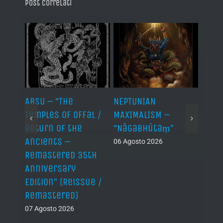
Post correlati
ABSU – “The
NEPTUNIAN
LINDA
Temples of Offal /
MAXIMALISM –
Die H
Return of the
“Nāgabhūtaṃ”
06 Ago
Ancients –
06 Agosto 2026
Remastered 35th
Anniversary
Edition” (Reissue /
Remastered)
07 Agosto 2026