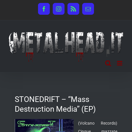
Salta
Facebook
Instagram
Rss
Email
al
contenuto
STONEDRIFT – “Mass
Destruction Media” (EP)
(Volcano Records)
Cinque mazzate