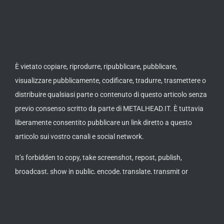
È vietato copiare, riprodurre, ripubblicare, pubblicare,
visualizzare pubblicamente, codificare, tradurre, trasmettere o
distribuire qualsiasi parte o contenuto di questo articolo senza
previo consenso scritto da parte di METALHEAD.IT. È tuttavia
liberamente consentito pubblicare un link diretto a questo
articolo sui vostro canali e social network.
It’s forbidden to copy, take screenshot, repost, publish,
broadcast, show in public, encode, translate, transmit or
distribute any section or content of this article without a
written approval by METALHEAD.IT. It’s allowed to post or
publish a direct link to this article on your channels or social