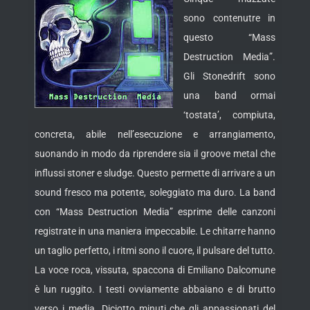
sono contenutre in
questo “Mass
Destruction Media”.
Gli Stonedrift sono
una band ormai
‘tostata’, compiuta,
concreta, abile nell’esecuzione e arrangiamento,
suonando in modo da riprendere sia il groove metal che
influssi stoner e sludge. Questo
permette di arrivare a un
sound fresco ma potente, soleggiato ma duro. La band
con “Mass Destruction Media” esprime delle canzoni
registrate in una maniera impeccabile. Le chitarre hanno
un taglio perfetto, i ritmi sono il cuore, il pulsare del tutto.
La voce roca, vissuta, spaccona di Emiliano Dalcomune
è lun ruggito. I testi ovviamente abbaiano e di brutto
verso i media. Diciotto minuti che gli appassionati del