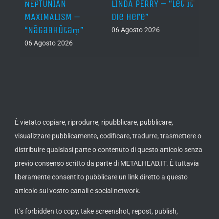
NEPTUNIAN
LINDA PERRY – “Let It
PSEU
al /
MAXIMALISM –
Die Here”
“Inde
“Nāgabhūtaṃ”
06 Agosto 2026
05 Ago
06 Agosto 2026
th
ue /
È vietato copiare, riprodurre, ripubblicare, pubblicare,
visualizzare pubblicamente, codificare, tradurre, trasmettere o
distribuire qualsiasi parte o contenuto di questo articolo senza
previo consenso scritto da parte di METALHEAD.IT. È tuttavia
liberamente consentito pubblicare un link diretto a questo
articolo sui vostro canali e social network.
It’s forbidden to copy, take screenshot, repost, publish,