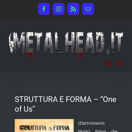
Salta
Facebook
Instagram
Rss
Email
al
contenuto
STRUTTURA E FORMA – “One
of Us”
(Electromantic
Music) Prima che