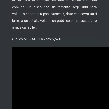
artisti, tutti accomunati da una sensibilità fuori dal
comune. Un disco che sicuramente negli anni sarà
valutato ancora più positivamente, dato che dovrà farsi
breccia un po’ alla volta in un pubblico ormai assuefatto
a musica facile…
(Enrico MEDOACUS) Voto: 9,5/10