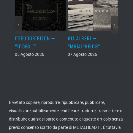
Let It
PSEUDOBIBLION –
GLI ALBERI –
ABSU
“Index I”
“Maturafine”
Templ
Retu
05 Agosto 2026
07 Agosto 2026
Anci
Rema
Anni
Editi
Rema
07 Ago
È vietato copiare, riprodurre, ripubblicare, pubblicare,
visualizzare pubblicamente, codificare, tradurre, trasmettere o
distribuire qualsiasi parte o contenuto di questo articolo senza
previo consenso scritto da parte di METALHEAD.IT. È tuttavia