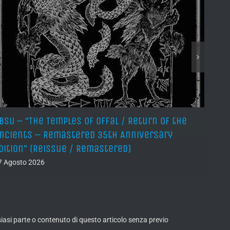
BSU – “The Temples of Offal / Return of the
NEPT
ncients – Remastered 35th Anniversary
06 Ago
dition” (Reissue / Remastered)
7 Agosto 2026
lsiasi parte o contenuto di questo articolo senza previo