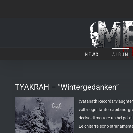
Salta
al
contenuto
NEWS
ALBUM
TYAKRAH – “Wintergedanken”
(Satanath Records/Slaughter H
volta ogni tanto capitano g
deciso di mettere un bel po’ d
Le chitarre sono stranamente 