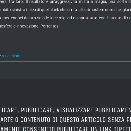
si tra loro. Il risultato è un’aggressività mista a magia, una sorta di s
bito sinistro tipico di quel black che si rifà alle atmosfere nordiche, glac
o mettendoci dentro solo le idee migliori e soprattutto con l’intento di
tmosfera e innovazione. Portentosi.
:
recensione
LICARE, PUBBLICARE, VISUALIZZARE PUBBLICAMEN
PARTE O CONTENUTO DI QUESTO ARTICOLO SENZA 
ERAMENTE CONSENTITO PUBBLICARE UN LINK DIRETT