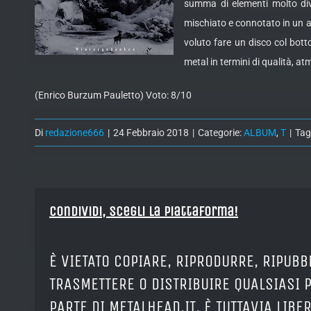
summa di elementi molto diver
mischiato e connotato in un am
voluto fare un disco col bott
metal in termini di qualità, a
(Enrico Burzum Pauletto) Voto: 8/10
Di
redazione666
|
24 Febbraio 2018
|
Categorie:
ALBUM
,
T
|
Tag
Condividi, Scegli la piattaforma!
È VIETATO COPIARE, RIPRODURRE, RIPUBB
TRASMETTERE O DISTRIBUIRE QUALSIASI 
PARTE DI METALHEAD.IT. È TUTTAVIA LIB