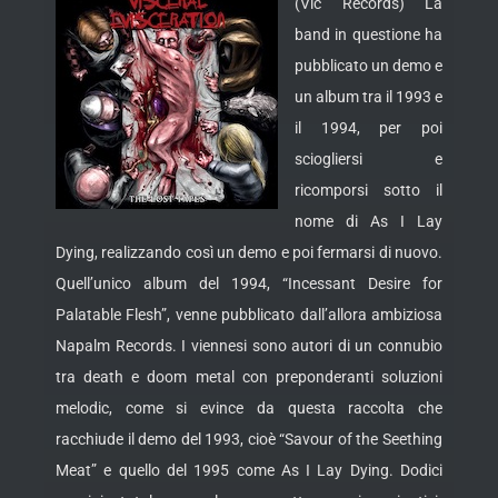
(Vic Records) La
band in questione ha
pubblicato un demo e
un album tra il 1993 e
il 1994, per poi
sciogliersi e
ricomporsi sotto il
nome di As I Lay
Dying, realizzando così un demo
e poi fermarsi di nuovo.
Quell’unico album del 1994, “Incessant Desire for
Palatable Flesh”, venne pubblicato dall’allora ambiziosa
Napalm Records. I viennesi sono autori di un connubio
tra death e doom metal con preponderanti soluzioni
melodic, come si evince da questa raccolta che
racchiude il demo del 1993, cioè “Savour of the Seething
Meat” e quello del 1995 come As I Lay Dying. Dodici