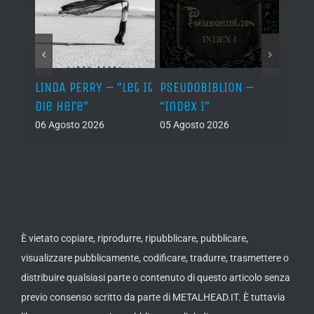
LINDA PERRY – “Let It
PSEUDOBIBLION –
JEHO
Die Here”
“Index I”
“Lág
06 Agosto 2026
05 Agosto 2026
05 Ago
È vietato copiare, riprodurre, ripubblicare, pubblicare,
visualizzare pubblicamente, codificare, tradurre, trasmettere o
distribuire qualsiasi parte o contenuto di questo articolo senza
previo consenso scritto da parte di METALHEAD.IT. È tuttavia