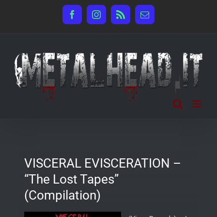
Salta
Facebook
Instagram
Rss
Email
al
contenuto
VISCERAL EVISCERATION –
“The Lost Tapes”
(Compilation)