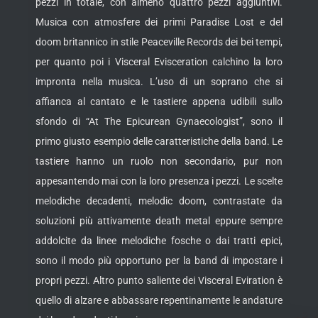
pezzi in totale, con almeno quattro pezzi aggiuntivi.
Musica con atmosfere dei primi Paradise Lost e del
doom britannico in stile Peaceville Records dei bei tempi,
per quanto poi i Visceral Evisceration calchino la loro
impronta nella musica. L’uso di un soprano che si
affianca al cantato e le tastiere appena udibili sullo
sfondo di “At The Epicurean Gynaecologist”, sono il
primo giusto esempio delle caratteristiche della band. Le
tastiere hanno un ruolo non secondario, pur non
appesantendo mai con la loro presenza i pezzi. Le scelte
melodiche decadenti, melodic doom, contrastate da
soluzioni più attivamente death metal eppure sempre
addolcite da linee melodiche fosche o dai tratti epici,
sono il modo più opportuno per la band di impostare i
propri pezzi. Altro punto saliente dei Visceral Eviration è
quello di alzare e abbassare repentinamente le andature