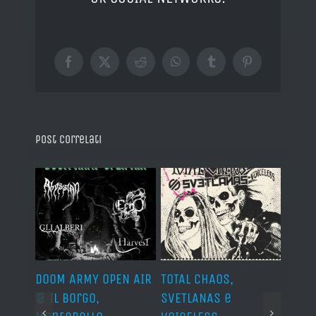
Facebook
X
Reddit
WhatsApp
Tumblr
Pinterest
Post correlati
IVAL
DOOM ARMY OPEN AIR
TOTAL CHAOS,
IRON
s,
@ Il Borgo,
SVETLANAS e
Siro,