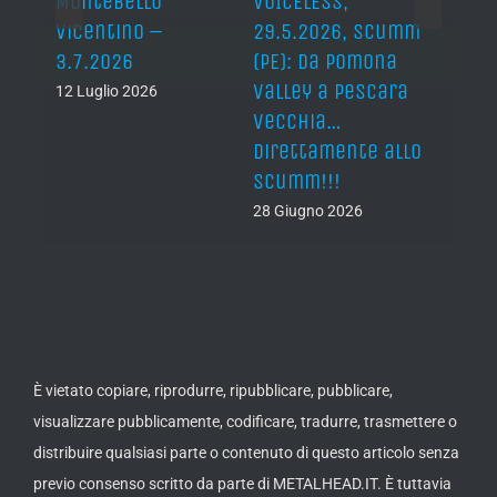
axon,
Montebello
VOICELESS,
17.6
Vicentino –
29.5.2026, Scumm
For M
ni.
3.7.2026
(PE): da Pomona
19 Giu
Valley a Pescara
12 Luglio 2026
vecchia…
direttamente allo
Scumm!!!
28 Giugno 2026
È vietato copiare, riprodurre, ripubblicare, pubblicare,
visualizzare pubblicamente, codificare, tradurre, trasmettere o
distribuire qualsiasi parte o contenuto di questo articolo senza
previo consenso scritto da parte di METALHEAD.IT. È tuttavia