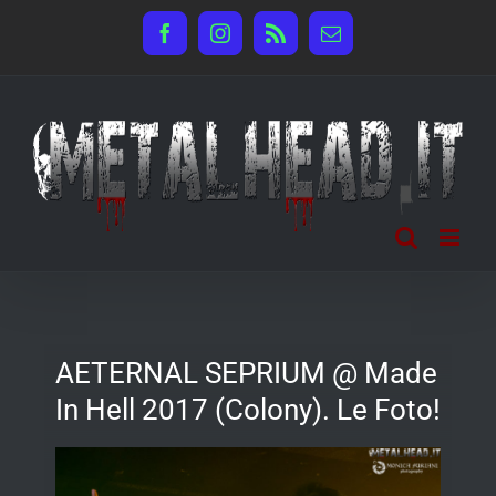
Salta
Facebook
Instagram
Rss
Email
al
contenuto
AETERNAL SEPRIUM @ Made
In Hell 2017 (Colony). Le Foto!