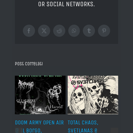
OR SOCIAL NETWORKS.
Facebook
X
Reddit
WhatsApp
Tumblr
Pinterest
Post correlati
IVAL
DOOM ARMY OPEN AIR
TOTAL CHAOS,
IRON
s,
@ Il Borgo,
SVETLANAS e
Siro,