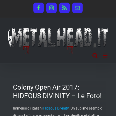
Salta
Facebook
Instagram
Rss
Email
al
contenuto
Colony Open Air 2017:
HIDEOUS DIVINITY – Le Foto!
Immensi gli italiani
Hideous Divinity
. Un sublime esempio
di band efficace e devastante. Il loro death metal offre