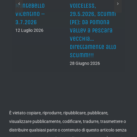
axon,
Montebello
VOICELESS,
17.6
Vicentino –
29.5.2026, Scumm
For M
ni.
3.7.2026
(PE): da Pomona
19 Giu
Valley a Pescara
12 Luglio 2026
vecchia…
direttamente allo
Scumm!!!
28 Giugno 2026
È vietato copiare, riprodurre, ripubblicare, pubblicare,
visualizzare pubblicamente, codificare, tradurre, trasmettere o
distribuire qualsiasi parte o contenuto di questo articolo senza