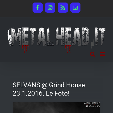
Salta
Facebook
Instagram
Rss
Email
al
contenuto
SELVANS @ Grind House
23.1.2016. Le Foto!