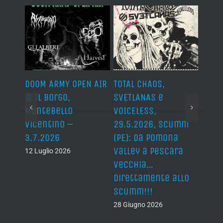
IVAL
DOOM ARMY OPEN AIR
TOTAL CHAOS,
IRON
s,
@ Il Borgo,
SVETLANAS e
Siro,
axon,
Montebello
VOICELESS,
17.6
Vicentino –
29.5.2026, Scumm
For M
ni.
3.7.2026
(PE): da Pomona
19 Giu
Valley a Pescara
12 Luglio 2026
vecchia…
direttamente allo
Scumm!!!
28 Giugno 2026