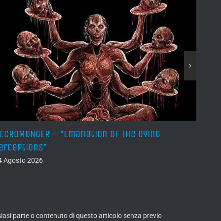
ECROMONGER – “Emanation Of The Dying
MARCO
erceptions”
03 Ago
4 Agosto 2026
lsiasi parte o contenuto di questo articolo senza previo