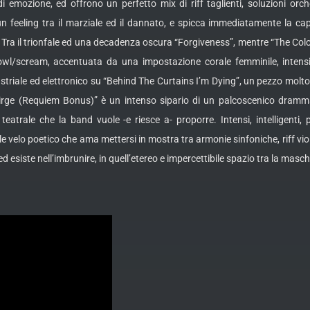
i emozione, ed offrono un perfetto mix di riff taglienti, soluzioni orchest
n feeling tra il marziale ed il dannato, e spicca immediatamente la ca
ra il trionfale ed una decadenza oscura “Forgiveness”, mentre “The Colo
wl/scream, accentuata da una impostazione corale femminile, intens
ustriale ed elettronico su “Behind The Curtains I’m Dying”, un pezzo molt
Dirge (Requiem Bonus)” è un intenso sipario di un palcoscenico dramma
 teatrale che la band vuole -e riesce a- proporre. Intensi, intelligent
 velo poetico che ama mettersi in mostra tra armonie sinfoniche, riff vio
d esiste nell’imbrunire, in quell’etereo e impercettibile spazio tra la masche