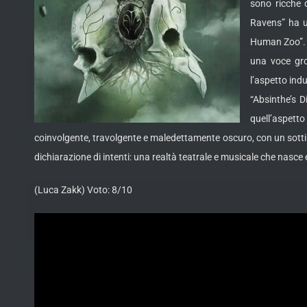
sono ricche d
Ravens” ha u
Human Zoo”. T
una voce gro
l’aspetto ind
“Absinthe’s 
quell’aspetto
coinvolgente, travolgente e maledettamente oscuro, con un sottile
dichiarazione di intenti: una realtà teatrale e musicale che nasce e
(Luca Zakk) Voto: 8/10