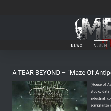
Salta
al
contenuto
NEWS
ALBUM
A TEAR BEYOND – “Maze Of Antip
(House of As
studio, data 
industrial, 
somiglianza d