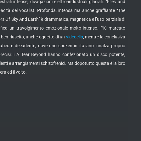
rali intense, divagazioni elettro-industriali glaciali. “Flies and
pacità del vocalist. Profonda, intensa ma anche graffiante “The
rs Of Sky And Earth” è drammatica, magnetica e l’uso parziale di
ifica un travolgimento emozionale molto intenso. Più marcato
o ben riuscito, anche oggetto di un
videoclip
, mentre la conclusiva
tico e decadente, dove uno spoken in italiano innalza proprio
i, precisi: i A Tear Beyond hanno confezionato un disco potente,
lenti e arrangiamenti schizofrenici. Ma dopotutto questa è la loro
ra ed il volto.