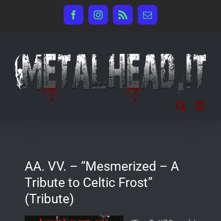
Salta
Facebook
Instagram
Rss
Email
al
contenuto
AA. VV. – “Mesmerized – A
Tribute to Celtic Frost”
(Tribute)