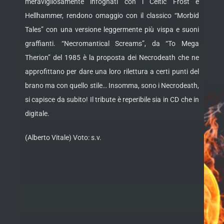
meravigliosamente infognati con i Celtic Frost e
Hellhammer, rendono omaggio con il classico “Morbid
Tales” con una versione leggermente più vispa e suoni
graffianti. “Necromantical Screams”, da “To Mega
Therion” del 1985 è la proposta dei Necrodeath che ne
approfittano per dare una loro rilettura a certi punti del
brano ma con quello stile… Insomma, sono i Necrodeath,
si capisce da subito! Il tribute è reperibile sia in CD che in
digitale.
(Alberto Vitale) Voto: s.v.