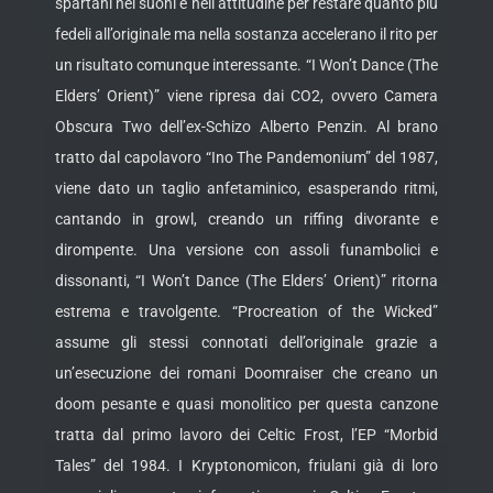
spartani nei suoni e nell’attitudine per restare quanto più
fedeli all’originale ma nella sostanza accelerano il rito per
un risultato comunque interessante. “I Won’t Dance (The
Elders’ Orient)” viene ripresa dai CO2, ovvero Camera
Obscura Two dell’ex-Schizo Alberto Penzin. Al brano
tratto dal capolavoro “Ino The Pandemonium” del 1987,
viene dato un taglio anfetaminico, esasperando ritmi,
cantando in growl, creando un riffing divorante e
dirompente. Una versione con assoli funambolici e
dissonanti, “I Won’t Dance (The Elders’ Orient)” ritorna
estrema e travolgente. “Procreation of the Wicked”
assume gli stessi connotati dell’originale grazie a
un’esecuzione dei romani Doomraiser che creano un
doom pesante e quasi monolitico per questa canzone
tratta dal primo lavoro dei Celtic Frost, l’EP “Morbid
Tales” del 1984. I Kryptonomicon, friulani già di loro