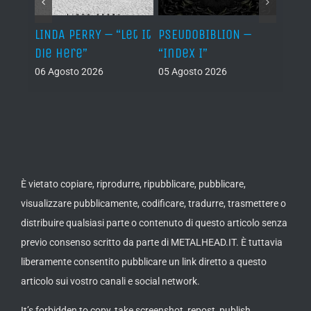
LINDA PERRY – “Let It
PSEUDOBIBLION –
JEHO
Die Here”
“Index I”
“Lág
06 Agosto 2026
05 Agosto 2026
05 Ago
È vietato copiare, riprodurre, ripubblicare, pubblicare,
visualizzare pubblicamente, codificare, tradurre, trasmettere o
distribuire qualsiasi parte o contenuto di questo articolo senza
previo consenso scritto da parte di METALHEAD.IT. È tuttavia
liberamente consentito pubblicare un link diretto a questo
articolo sui vostro canali e social network.
It’s forbidden to copy, take screenshot, repost, publish,