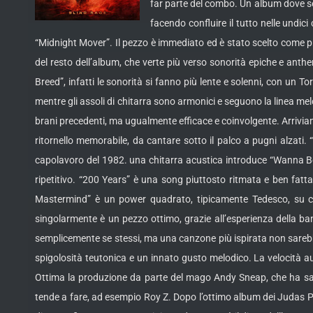
far parte del combo. Un album dove se
facendo confluire il tutto nelle undi
“Midnight Mover”. Il pezzo è immediato ed è stato scelto come pr
del resto dell’album, che verte più verso sonorità epiche e anth
Breed”, infatti le sonorità si fanno più lente e solenni, con un T
mentre gli assoli di chitarra sono armonici e seguono la linea me
brani precedenti, ma ugualmente efficace e coinvolgente. Arriviam
ritornello memorabile, da cantare sotto il palco a pugni alzati. 
capolavoro del 1982. una chitarra acustica introduce “Wanna B
ripetitivo. “200 Years” è una song piuttosto ritmata e ben fatta
Mastermind” è un power quadrato, tipicamente Tedesco, su cu
singolarmente è un pezzo ottimo, grazie all’esperienza della ban
semplicemente se stessi, ma una canzone più ispirata non sarebbe
spigolosità teutonica e un innato gusto melodico. La velocità a
Ottima la produzione da parte del mago Andy Sneap, che ha sap
tende a fare, ad esempio Roy Z. Dopo l’ottimo album dei Judas Pri