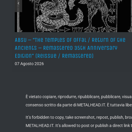
ABSU – “The Temples of Offal / Return of the
Ancients – Remastered 35th Anniversary
Edition” (Reissue / Remastered)
07 Agosto 2026
È vietato copiare, riprodurre, ripubblicare, pubblicare, vis
consenso scritto da parte di METALHEAD.IT. È tuttavia liber
It’s forbidden to copy, take screenshot, repost, publish, bro
METALHEAD.IT. It’s allowed to post or publish a direct link 