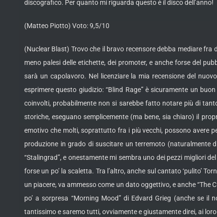
discografico. Per quanto mi riguarda questo è il disco dell’anno!
(Matteo Piotto) Voto: 9,5/10
(Nuclear Blast) Trovo che il bravo recensore debba mediare fra dive
meno palesi delle etichette, dei promoter, e anche forse del pubb
sarà un capolavoro. Nel licenziare la mia recensione del nuovo 
esprimere questo giudizio: “Blind Rage” è sicuramente un buon 
coinvolti, probabilmente non si sarebbe fatto notare più di tant
storiche, eseguano semplicemente (ma bene, sia chiaro) il proprio
emotivo che molti, soprattutto fra i più vecchi, possono avere pe
produzione in grado di suscitare un terremoto (naturalmente d
“Stalingrad”, e onestamente mi sembra uno dei pezzi migliori del
forse un po’ la scaletta. Tra l’altro, anche sul cantato ‘pulito’ 
un piacere, va ammesso come un dato oggettivo, e anche “The Curse
po’ a sorpresa “Morning Mood” di Edvard Grieg (anche se il nom
tantissimo e saremo tutti, ovviamente e giustamente direi, ai loro