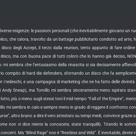
rse esigenze: le passioni personali (che inevitabilmente giocano un ruolo),
lico, che talora, travolto da un battage pubblicitario condotto ad arte, 
disco degli Accept, il terzo dalla reunion, tento appunto di fare ordine 
disco, ma con buona pace di tutti coloro che lo hanno già deciso, NON 
o: mi sembra che l’entusiasmo della rinascita si sia decisamente affievo
 compito di hard die defenders, sfornando un disco che fa semplicemente i
r i tedeschi, e una campagna di marketing che ne ha fatto delle divinità i
i Andy Sneap), ma Tornillo mi sembra sinceramente meno ispirato stavo
 lotto; più o meno sugli stessi toni il mid-tempo “Fall of the Empire”, m
Tornillo mi sembra in calo e sempre meno in grado di reggere il confronto co
”, altro brano a dire il vero attestato su tempi medi, convince grazie a 
e non vi dice niente la conoscete, state tranquilli). Tirando le somm
 concerti. Ma “Blind Rage” non è “Restless and Wild”. È inevitabile, direte