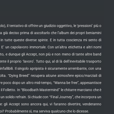
 il tentativo di offrire un giudizio oggettivo, le ‘pressioni’ più o
ha già deciso prima di ascoltarlo che l’album dei propri beniamini
in tutte queste diverse spinte. E in tutta coscienza mi sento di
E’ un capolavoro immortale. Con un’altra etichetta e altri nomi
lito, e dunque gli Accept, non più e non meno di tante altre band
l proprio ‘lavoro’. Tutto qui, al di là dell’inevitabile trasporto
nfallibili. Il singolo apripista è sicuramente arrembante, con una
lta. “Dying Breed” recupera alcune atmosfere epico/marziali di
entre poco dopo un altro mid-tempo, “Wanna be free”, appesantisce
n il Folletto. In “Bloodbath Mastermind” le chitarre marciano che è
un solido refrain. Si chiude con “Final Journey”, che incorpora un
e: gli Accept sono ancora qui, vi faranno divertire, venderanno
 voi? Probabilmente sì, ma serviva qualcuno che lo dicesse.