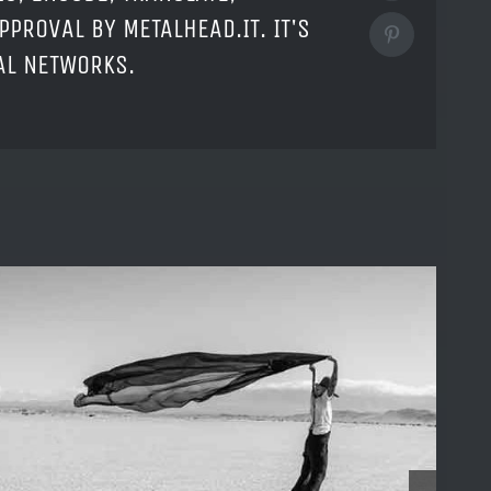
PPROVAL BY METALHEAD.IT. IT'S
Pinterest
IAL NETWORKS.