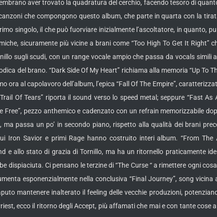
mbrano aver trovato la quadratura del cerchio, facendo tesoro di quanto
ci canzoni che compongono questo album, che parte in quarta con la tirat
imo singolo, il che può fuorviare inizialmente l’ascoltatore, in quanto, p
emiche, sicuramente più vicine a brani come “Too High To Get It Right” c
ornillo sugli scudi, con un range vocale ampio che passa da vocals simili a
lodica del brano. “Dark Side Of My Heart” richiama alla memoria “Up To Th
o ora al capolavoro dell’album, l’epica “Fall Of The Empire”, caratterizza
“Trail Of Tears” riporta il sound verso lo speed metal; seppure “Fast As 
e Free”, pezzo anthemico e cadenzato con un refrain memorizzabile dopo
, ma passa un po’ in secondo piano, rispetto alla qualità dei brani prec
i Iron Savior e primi Rage hanno costruito interi album. “From The A
d e allo stato di grazia di Tornillo, ma ha un ritornello praticamente i
 dispiaciuta. Ci pensano le terzine di “The Curse “ a rimettere ogni cosa 
umenta esponenzialmente nella conclusiva “Final Journey”, song vicina ai 
uto mantenere inalterato il feeling delle vecchie produzioni, potenzia
est, ecco il ritorno degli Accept, più affamati che mai e con tante cose 