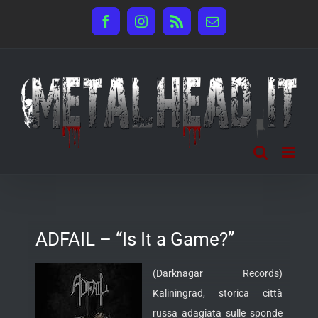
Salta
Facebook
Instagram
Rss
Email
al
contenuto
ADFAIL – “Is It a Game?”
(Darknagar Records)
Kaliningrad, storica città
russa adagiata sulle sponde