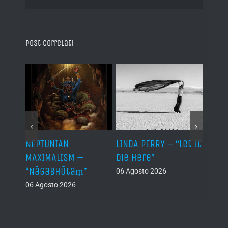
Post correlati
NEPTUNIAN
LINDA PERRY – “Let It
PSEU
al /
MAXIMALISM –
Die Here”
“Inde
“Nāgabhūtaṃ”
06 Agosto 2026
05 Ago
06 Agosto 2026
th
ue /