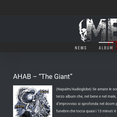
Salta
al
contenuto
NEWS
ALBUM
AHAB – “The Giant”
(Napalm/Audioglobe) Se amate le sono
terzo album che, nel bene e nel male,
d’improvviso si sprofonda nel doom p
funebre che tocca quasi i 13 minuti: è