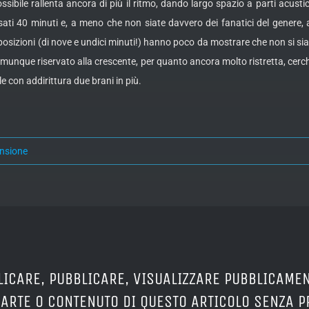
ibile rallenta ancora di più il ritmo, dando largo spazio a parti acustich
ti 40 minuti e, a meno che non siate davvero dei fanatici del genere, 
osizioni (di nove e undici minuti!) hanno poco da mostrare che non si sia 
nque riservato alla crescente, per quanto ancora molto ristretta, cerchia 
le con addirittura due brani in più.
nsione
LICARE, PUBBLICARE, VISUALIZZARE PUBBLICAMEN
PARTE O CONTENUTO DI QUESTO ARTICOLO SENZA 