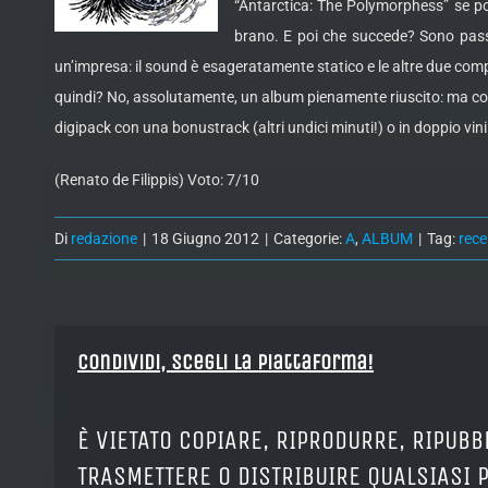
“Antarctica: The Polymorphess” se poss
brano. E poi che succede? Sono passa
un’impresa: il sound è esageratamente statico e le altre due comp
quindi? No, assolutamente, un album pienamente riuscito: ma comu
digipack con una bonustrack (altri undici minuti!) o in doppio vini
(Renato de Filippis) Voto: 7/10
Di
redazione
|
18 Giugno 2012
|
Categorie:
A
,
ALBUM
|
Tag:
rece
Condividi, Scegli la piattaforma!
È VIETATO COPIARE, RIPRODURRE, RIPUBB
TRASMETTERE O DISTRIBUIRE QUALSIASI 