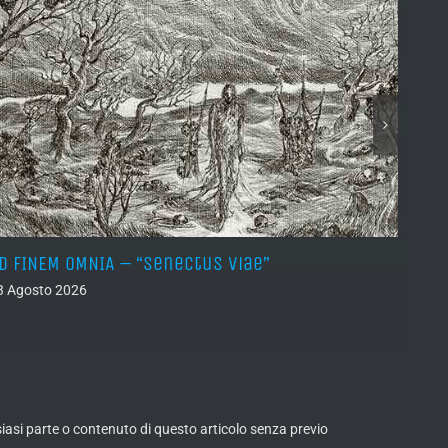
D FINEM OMNIA – “Senectus Viae”
HORN
(Dem
3 Agosto 2026
02 Ago
lsiasi parte o contenuto di questo articolo senza previo