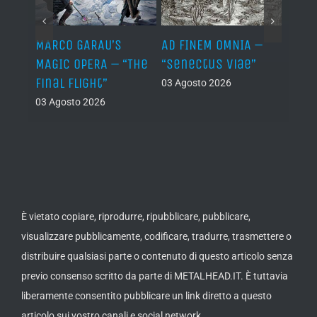
–
MARCO GARAU’S
AD FINEM OMNIA –
HORN
The
MAGIC OPERA – “The
“Senectus Viae”
ABOM
ons”
Final Flight”
“Hor
03 Agosto 2026
Abom
03 Agosto 2026
(Dem
02 Ago
È vietato copiare, riprodurre, ripubblicare, pubblicare,
visualizzare pubblicamente, codificare, tradurre, trasmettere o
distribuire qualsiasi parte o contenuto di questo articolo senza
previo consenso scritto da parte di METALHEAD.IT. È tuttavia
liberamente consentito pubblicare un link diretto a questo
articolo sui vostro canali e social network.