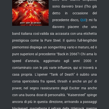
sono davvero bravi (l’ho già
detto in occasione del
precedente disco,
QUI
): mi fa
davvero piacere che una
band italiana così valida sia accasata con una etichetta
prestigiosa come la Pure Steel. Il quinto full-length
dei
piemontesi dispiega un songwriting vario e maturo, ed è
pure superiore al precedente “Back in 2066”! Chi ama lo
speed d’annata, aggiornato agli anni 2000 e
contaminato con le più varie influenze, qui si troverà a
casa propria. L’opener “Tank of Death” è subito una
corsa spericolata fra speed, thrash e anche un po’ di
power, nel segno rassicurante degli Exciter ma anche
con una buona dose di personalità. “Kaisersteel” spinge
ancora di più in questa direzione, arrivando a passaggi
blackened; martellante il refrain della titletrack, mentre