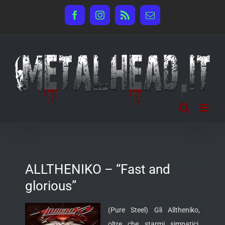
Salta
Facebook
Instagram
Rss
Email
al
contenuto
ALLTHENIKO – “Fast and
glorious”
(Pure Steel) Gli Alltheniko,
oltre che starmi simpatici,